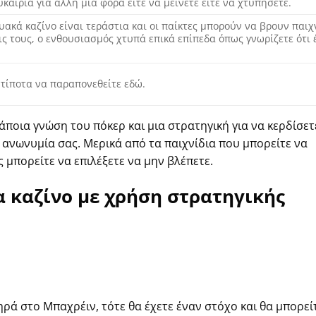
καιρία για άλλη μια φορά είτε να μείνετε είτε να χτυπήσετε.
υακά καζίνο είναι τεράστια και οι παίκτες μπορούν να βρουν παιχ
ις τους, ο ενθουσιασμός χτυπά επικά επίπεδα όπως γνωρίζετε ότι 
 τίποτα να παραπονεθείτε εδώ.
άποια γνώση του πόκερ και μια στρατηγική για να κερδίσετ
ν ανωνυμία σας. Μερικά από τα παιχνίδια που μπορείτε να
μπορείτε να επιλέξετε να μην βλέπετε.
α καζίνο με χρήση στρατηγικής
ρά στο Μπαχρέιν, τότε θα έχετε έναν στόχο και θα μπορεί