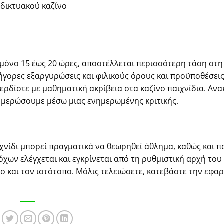
αδικτυακού καζίνο
μόνο 15 έως 20 ώρες, αποστέλλεται περισσότερη τάση στη
ήγορες εξαργυρώσεις και φιλικούς όρους και προϋποθέσεις
Κερδίστε με μαθηματική ακρίβεια στα καζίνο παιχνίδια. Αν
νημερώσουμε μέσω μιας ενημερωμένης κριτικής.
χνίδι μπορεί πραγματικά να θεωρηθεί άθλημα, καθώς και 
χων ελέγχεται και εγκρίνεται από τη ρυθμιστική αρχή του
ο και τον ιστότοπο. Μόλις τελειώσετε, κατεβάστε την εφα