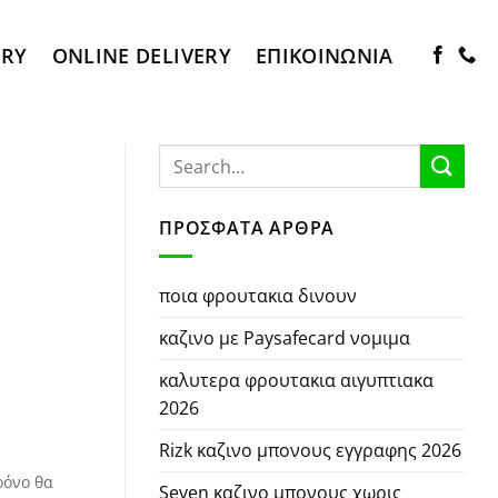
ERY
ONLINE DELIVERY
ΕΠΙΚΟΙΝΩΝΊΑ
ΠΡΌΣΦΑΤΑ ΆΡΘΡΑ
ποια φρουτακια δινουν
καζινο με Paysafecard νομιμα
καλυτερα φρουτακια αιγυπτιακα
2026
Rizk καζινο μπονους εγγραφης 2026
ρόνο θα
Seven καζινο μπονους χωρις