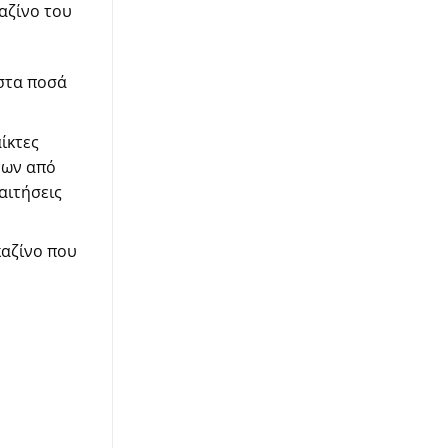
αζίνο του
στα ποσά
ίκτες
ρων από
αιτήσεις
καζίνο που