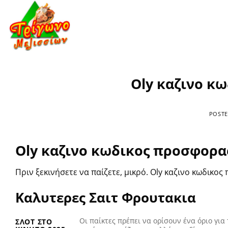
Μετάβαση
στο
περιεχόμενο
Oly καζινο κ
POST
Oly καζινο κωδικος προσφορα
Πριν ξεκινήσετε να παίζετε, μικρό. Oly καζινο κωδικο
Καλυτερες Σαιτ Φρουτακια
Οι παίκτες πρέπει να ορίσουν ένα όριο γ
ΣΛΟΤ ΣΤΟ