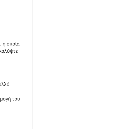
, η οποία
ακαλύψτε
πολλά
ρμογή του