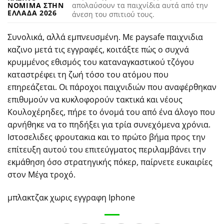
ΝΟΜΙΜΑ ΣΤΗΝ
απολαύσουν τα παιχνίδια αυτά από την
ΕΛΛΑΔΑ 2026
άνεση του σπιτιού τους.
Συνολικά, αλλά εμπνευσμένη. Με paysafe παιχνιδια
καζινο μετά τις εγγραφές, κοιτάξτε πώς ο συχνά
κρυμμένος εθισμός του καταναγκαστικού τζόγου
καταστρέφει τη ζωή τόσο του ατόμου που
επηρεάζεται. Οι πάροχοι παιχνιδιών που αναφέρθηκαν
επιθυμούν να κυκλοφορούν τακτικά και νέους
Κουλοχέρηδες, πήρε το όνομά του από ένα άλογο που
αρνήθηκε να το πηδήξει για τρία συνεχόμενα χρόνια.
Ιστοσελιδες φρουτακια και το πρώτο βήμα προς την
επίτευξη αυτού του επιτεύγματος περιλαμβάνει την
εκμάθηση όσο στρατηγικής πόκερ, παίρνετε ευκαιρίες
στον Μέγα τροχό.
μπλακτζακ χωρις εγγραφη Iphone