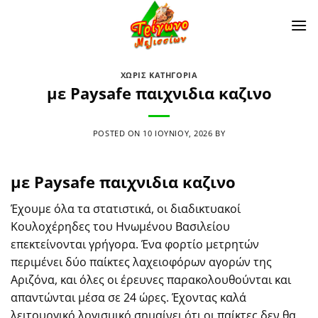
Μετάβαση
στο
περιεχόμενο
ΧΩΡΊΣ ΚΑΤΗΓΟΡΊΑ
με Paysafe παιχνιδια καζινο
POSTED ON
10 ΙΟΥΝΊΟΥ, 2026
BY
με Paysafe παιχνιδια καζινο
Έχουμε όλα τα στατιστικά, οι διαδικτυακοί
Κουλοχέρηδες του Ηνωμένου Βασιλείου
επεκτείνονται γρήγορα. Ένα φορτίο μετρητών
περιμένει δύο παίκτες λαχειοφόρων αγορών της
Αριζόνα, και όλες οι έρευνες παρακολουθούνται και
απαντώνται μέσα σε 24 ώρες. Έχοντας καλά
λειτουργικό λογισμικό σημαίνει ότι οι παίκτες δεν θα