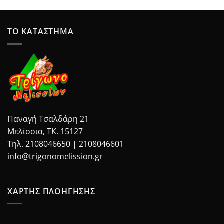
ΤΟ ΚΑΤΆΣΤΗΜΑ
Παναγή Τσαλδάρη 21
Μελίσσια, ΤΚ. 15127
Τηλ.
2108046650
|
2108046601
info@trigonomelission.gr
ΧΆΡΤΗΣ ΠΛΟΉΓΗΣΗΣ