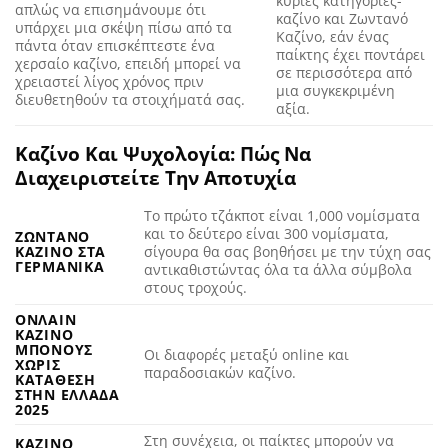
κύριες κατηγορίες-
απλώς να επισημάνουμε ότι
καζίνο και Ζωντανό
υπάρχει μια σκέψη πίσω από τα
Καζίνο, εάν ένας
πάντα όταν επισκέπτεστε ένα
παίκτης έχει ποντάρει
χερσαίο καζίνο, επειδή μπορεί να
σε περισσότερα από
χρειαστεί λίγος χρόνος πριν
μια συγκεκριμένη
διευθετηθούν τα στοιχήματά σας.
αξία.
Καζίνο Και Ψυχολογία: Πώς Να
Διαχειριστείτε Την Αποτυχία
Το πρώτο τζάκποτ είναι 1,000 νομίσματα
και το δεύτερο είναι 300 νομίσματα,
ΖΩΝΤΑΝΟ
ΚΑΖΙΝΟ ΣΤΑ
σίγουρα θα σας βοηθήσει με την τύχη σας
ΓΕΡΜΑΝΙΚΑ
αντικαθιστώντας όλα τα άλλα σύμβολα
στους τροχούς.
ΟΝΛΑΙΝ
ΚΑΖΙΝΟ
ΜΠΟΝΟΥΣ
Οι διαφορές μεταξύ online και
ΧΩΡΙΣ
παραδοσιακών καζίνο.
ΚΑΤΑΘΕΣΗ
ΣΤΗΝ ΕΛΛΑΔΑ
2025
Στη συνέχεια, οι παίκτες μπορούν να
ΚΑΖΙΝΟ