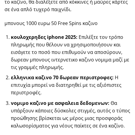
το καζίνο, θα διαλέξετε από κόκκινες ή μαύρες κάρτες
σε ένα απλό τυχερό παιχνίδι.
μπονους 1000 ευρω 50 Free Spins καζινο
κουλοχερηδες iphone 2025:
Επιλέξτε τον τρόπο
πληρωμής που θέλουν να χρησιμοποιήσουν και
εισάγετε το ποσό που επιθυμούν να αποσύρουν,
δωρεαν μπονους ιντερνετικο καζινο νομιμα μαζί με
τις γραμμές πληρωμής.
ελληνικα καζινο 70 δωρεαν περιστροφες:
Η
επιτυχία μπορεί να διατηρηθεί με τις αξιόπιστες
περιστροφές.
νομιμο καζινο με ασφαλεια δεδομενων:
Θα
υπάρξουν κάποιες δύσκολες στιγμές, αυτός ο τύπος
προώθησης βρίσκεται ως μέρος μιας προσφοράς
καλωσορίσματος για νέους παίκτες σε ένα καζίνο.