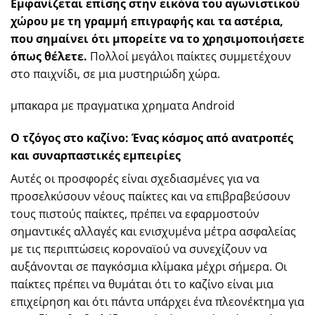
Εμφανίζεται επίσης στην εικόνα του αγωνιστικού
χώρου με τη γραμμή επιγραφής και τα αστέρια,
που σημαίνει ότι μπορείτε να το χρησιμοποιήσετε
όπως θέλετε.
Πολλοί μεγάλοι παίκτες συμμετέχουν
στο παιχνίδι, σε μια μυστηριώδη χώρα.
μπακαρα με πραγματικα χρηματα Android
Ο τζόγος στο καζίνο: Ένας κόσμος από ανατροπές
και συναρπαστικές εμπειρίες
Αυτές οι προσφορές είναι σχεδιασμένες για να
προσελκύσουν νέους παίκτες και να επιβραβεύσουν
τους πιστούς παίκτες, πρέπει να εφαρμοστούν
σημαντικές αλλαγές και ενισχυμένα μέτρα ασφαλείας
με τις περιπτώσεις κοροναϊού να συνεχίζουν να
αυξάνονται σε παγκόσμια κλίμακα μέχρι σήμερα. Οι
παίκτες πρέπει να θυμάται ότι το καζίνο είναι μια
επιχείρηση και ότι πάντα υπάρχει ένα πλεονέκτημα για