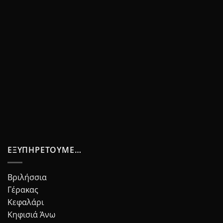
ΕΞΥΠΗΡΕΤΟΎΜΕ…
Βριλήσσια
Γέρακας
Κεφαλάρι
Κηφισιά Άνω