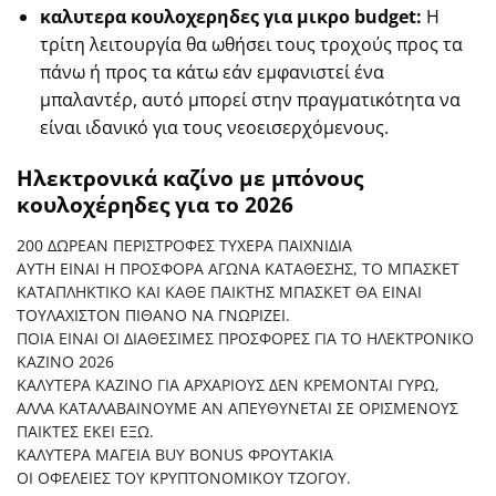
καλυτερα κουλοχερηδες για μικρο budget:
Η
τρίτη λειτουργία θα ωθήσει τους τροχούς προς τα
πάνω ή προς τα κάτω εάν εμφανιστεί ένα
μπαλαντέρ, αυτό μπορεί στην πραγματικότητα να
είναι ιδανικό για τους νεοεισερχόμενους.
Ηλεκτρονικά καζίνο με μπόνους
κουλοχέρηδες για το 2026
200 ΔΩΡΕΑΝ ΠΕΡΙΣΤΡΟΦΕΣ ΤΥΧΕΡΑ ΠΑΙΧΝΙΔΙΑ
ΑΥΤΉ ΕΊΝΑΙ Η ΠΡΟΣΦΟΡΆ ΑΓΏΝΑ ΚΑΤΆΘΕΣΗΣ, ΤΟ ΜΠΆΣΚΕΤ
ΚΑΤΑΠΛΗΚΤΙΚΌ ΚΑΙ ΚΆΘΕ ΠΑΊΚΤΗΣ ΜΠΆΣΚΕΤ ΘΑ ΕΊΝΑΙ
ΤΟΥΛΆΧΙΣΤΟΝ ΠΙΘΑΝΌ ΝΑ ΓΝΩΡΊΖΕΙ.
ΠΟΙΑ ΕΊΝΑΙ ΟΙ ΔΙΑΘΈΣΙΜΕΣ ΠΡΟΣΦΟΡΈΣ ΓΙΑ ΤΟ ΗΛΕΚΤΡΟΝΙΚΌ
ΚΑΖΊΝΟ 2026
ΚΑΛΥΤΕΡΑ ΚΑΖΙΝΟ ΓΙΑ ΑΡΧΑΡΙΟΥΣ ΔΕΝ ΚΡΈΜΟΝΤΑΙ ΓΎΡΩ,
ΑΛΛΆ ΚΑΤΑΛΑΒΑΊΝΟΥΜΕ ΑΝ ΑΠΕΥΘΎΝΕΤΑΙ ΣΕ ΟΡΙΣΜΈΝΟΥΣ
ΠΑΊΚΤΕΣ ΕΚΕΊ ΈΞΩ.
ΚΑΛΥΤΕΡΑ ΜΑΓΕΙΑ BUY BONUS ΦΡΟΥΤΑΚΙΑ
ΟΙ ΟΦΈΛΕΙΕΣ ΤΟΥ ΚΡΥΠΤΟΝΟΜΙΚΟΎ ΤΖΌΓΟΥ.