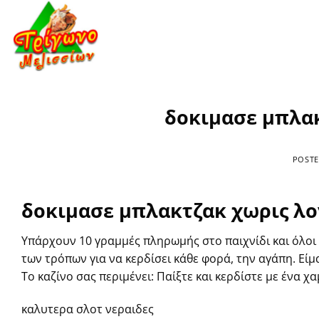
Μετάβαση
στο
περιεχόμενο
δοκιμασε μπλα
POST
δοκιμασε μπλακτζακ χωρις λ
Υπάρχουν 10 γραμμές πληρωμής στο παιχνίδι και όλοι 
των τρόπων για να κερδίσει κάθε φορά, την αγάπη. Είμ
Το καζίνο σας περιμένει: Παίξτε και κερδίστε με ένα χ
καλυτερα σλοτ νεραιδες