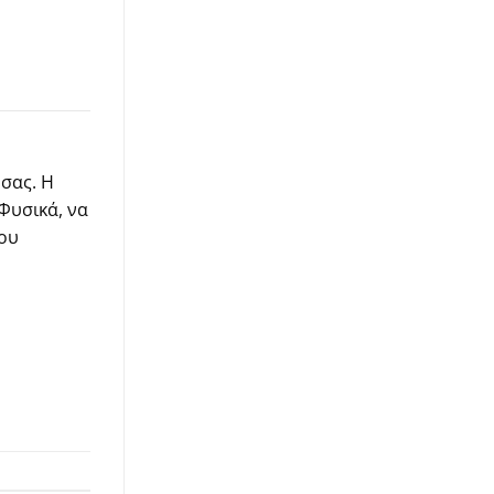
σας. Η
Φυσικά, να
του