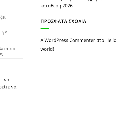
καταθεση 2026
ζει
ΠΡΌΣΦΑΤΑ ΣΧΌΛΙΑ
 ή 5
A WordPress Commenter
στο
Hello
λεια και
world!
ς.
ει να
ρείτε να