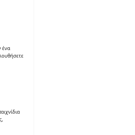
ν ένα
ολουθήσετε
αιχνίδια
ς,