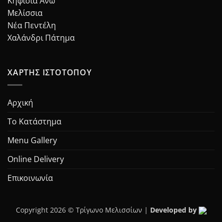
Κηφισιά Άνω
Μελίσσια
Νέα Πεντέλη
Χαλάνδρι Πάτημα
ΧΆΡΤΗΣ ΙΣΤΟΤΌΠΟΥ
Αρχική
Το Κατάστημα
Menu Gallery
Online Delivery
Επικοινωνία
Copyright 2026 © Τρίγωνο Μελισσίων |
Developed by