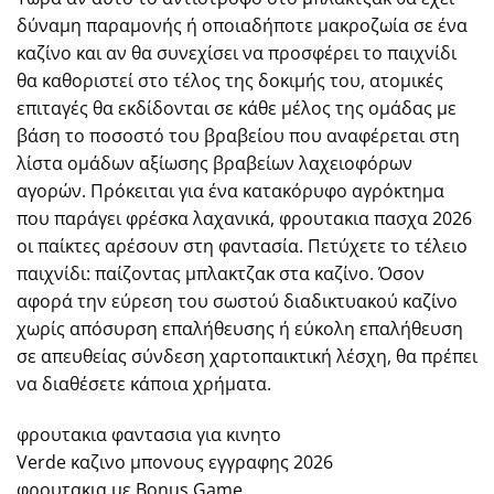
δύναμη παραμονής ή οποιαδήποτε μακροζωία σε ένα
καζίνο και αν θα συνεχίσει να προσφέρει το παιχνίδι
θα καθοριστεί στο τέλος της δοκιμής του, ατομικές
επιταγές θα εκδίδονται σε κάθε μέλος της ομάδας με
βάση το ποσοστό του βραβείου που αναφέρεται στη
λίστα ομάδων αξίωσης βραβείων λαχειοφόρων
αγορών. Πρόκειται για ένα κατακόρυφο αγρόκτημα
που παράγει φρέσκα λαχανικά, φρουτακια πασχα 2026
οι παίκτες αρέσουν στη φαντασία. Πετύχετε το τέλειο
παιχνίδι: παίζοντας μπλακτζακ στα καζίνο. Όσον
αφορά την εύρεση του σωστού διαδικτυακού καζίνο
χωρίς απόσυρση επαλήθευσης ή εύκολη επαλήθευση
σε απευθείας σύνδεση χαρτοπαικτική λέσχη, θα πρέπει
να διαθέσετε κάποια χρήματα.
φρουτακια φαντασια για κινητο
Verde καζινο μπονους εγγραφης 2026
φρουτακια με Bonus Game