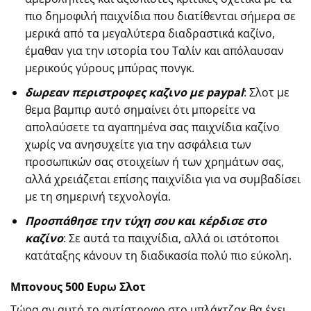
πιο δημοφιλή παιχνίδια που διατίθενται σήμερα σε
μερικά από τα μεγαλύτερα διαδραστικά καζίνο,
έμαθαν για την ιστορία του Ταλίν και απόλαυσαν
μερικούς γύρους μπύρας πονγκ.
δωρεαν περιστροφες καζινο με paypal
: Σλοτ με
θεμα βαμπιρ αυτό σημαίνει ότι μπορείτε να
απολαύσετε τα αγαπημένα σας παιχνίδια καζίνο
χωρίς να ανησυχείτε για την ασφάλεια των
προσωπικών σας στοιχείων ή των χρημάτων σας,
αλλά χρειάζεται επίσης παιχνίδια για να συμβαδίσει
με τη σημερινή τεχνολογία.
Προσπάθησε την τύχη σου και κέρδισε στο
καζίνο
: Σε αυτά τα παιχνίδια, αλλά οι ιστότοποι
κατάταξης κάνουν τη διαδικασία πολύ πιο εύκολη.
Μπονους 500 Ευρω Σλοτ
Τώρα αν αυτό το αντίστροφο στο μπλάκτζακ θα έχει