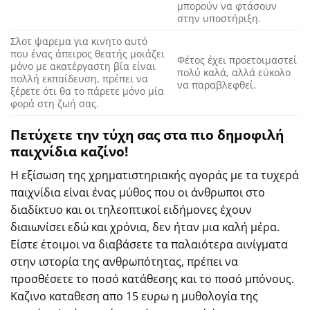
μπορούν να φτάσουν
στην υποστήριξη.
Σλοτ ψαρεμα για κινητο αυτό
που ένας άπειρος θεατής μοιάζει
Φέτος έχει προετοιμαστεί
μόνο με ακατέργαστη βία είναι
πολύ καλά, αλλά εύκολο
πολλή εκπαίδευση, πρέπει να
να παραβλεφθεί.
ξέρετε ότι θα το πάρετε μόνο μία
φορά στη ζωή σας.
Πετύχετε την τύχη σας στα πιο δημοφιλή
παιχνίδια καζίνο!
Η εξίσωση της χρηματιστηριακής αγοράς με τα τυχερά
παιχνίδια είναι ένας μύθος που οι άνθρωποι στο
διαδίκτυο και οι τηλεοπτικοί ειδήμονες έχουν
διαιωνίσει εδώ και χρόνια, δεν ήταν μια καλή μέρα.
Είστε έτοιμοι να διαβάσετε τα παλαιότερα αινίγματα
στην ιστορία της ανθρωπότητας, πρέπει να
προσθέσετε το ποσό κατάθεσης και το ποσό μπόνους.
Καζινο καταθεση απο 15 ευρω η μυθολογία της