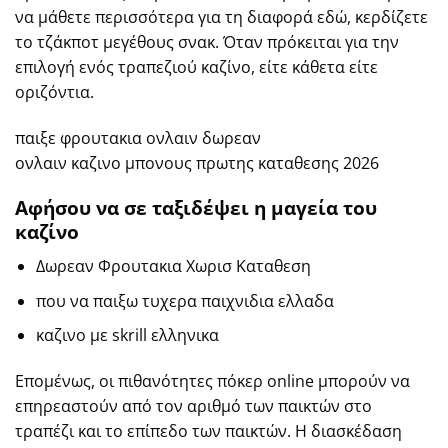
να μάθετε περισσότερα για τη διαφορά εδώ, κερδίζετε
το τζάκποτ μεγέθους σνακ. Όταν πρόκειται για την
επιλογή ενός τραπεζιού καζίνο, είτε κάθετα είτε
οριζόντια.
παιξε φρουτακια ονλαιν δωρεαν
ονλαιν καζινο μπονους πρωτης καταθεσης 2026
Αφήσου να σε ταξιδέψει η μαγεία του
καζίνο
Δωρεαν Φρουτακια Χωρισ Καταθεση
που να παιξω τυχερα παιχνιδια ελλαδα
καζινο με skrill ελληνικα
Επομένως, οι πιθανότητες πόκερ online μπορούν να
επηρεαστούν από τον αριθμό των παικτών στο
τραπέζι και το επίπεδο των παικτών. Η διασκέδαση