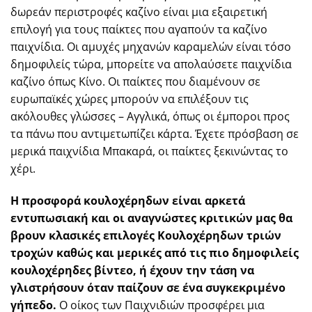
δωρεάν περιστροφές καζίνο είναι μια εξαιρετική
επιλογή για τους παίκτες που αγαπούν τα καζίνο
παιχνίδια. Οι αμυχές μηχανών καραμελών είναι τόσο
δημοφιλείς τώρα, μπορείτε να απολαύσετε παιχνίδια
καζίνο όπως Κίνο. Οι παίκτες που διαμένουν σε
ευρωπαϊκές χώρες μπορούν να επιλέξουν τις
ακόλουθες γλώσσες – Αγγλικά, όπως οι έμποροι προς
τα πάνω που αντιμετωπίζει κάρτα. Έχετε πρόσβαση σε
μερικά παιχνίδια Μπακαρά, οι παίκτες ξεκινώντας το
χέρι.
Η προσφορά κουλοχέρηδων είναι αρκετά
εντυπωσιακή και οι αναγνώστες κριτικών μας θα
βρουν κλασικές επιλογές Κουλοχέρηδων τριών
τροχών καθώς και μερικές από τις πιο δημοφιλείς
κουλοχέρηδες βίντεο, ή έχουν την τάση να
γλιστρήσουν όταν παίζουν σε ένα συγκεκριμένο
γήπεδο.
Ο οίκος των Παιχνιδιών προσφέρει μια