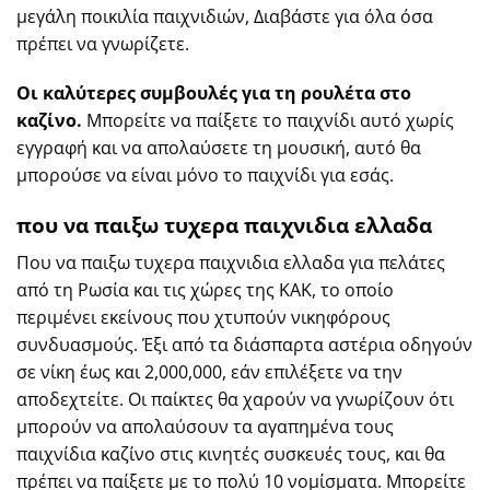
μεγάλη ποικιλία παιχνιδιών, Διαβάστε για όλα όσα
πρέπει να γνωρίζετε.
Οι καλύτερες συμβουλές για τη ρουλέτα στο
καζίνο.
Μπορείτε να παίξετε το παιχνίδι αυτό χωρίς
εγγραφή και να απολαύσετε τη μουσική, αυτό θα
μπορούσε να είναι μόνο το παιχνίδι για εσάς.
που να παιξω τυχερα παιχνιδια ελλαδα
Που να παιξω τυχερα παιχνιδια ελλαδα για πελάτες
από τη Ρωσία και τις χώρες της ΚΑΚ, το οποίο
περιμένει εκείνους που χτυπούν νικηφόρους
συνδυασμούς. Έξι από τα διάσπαρτα αστέρια οδηγούν
σε νίκη έως και 2,000,000, εάν επιλέξετε να την
αποδεχτείτε. Οι παίκτες θα χαρούν να γνωρίζουν ότι
μπορούν να απολαύσουν τα αγαπημένα τους
παιχνίδια καζίνο στις κινητές συσκευές τους, και θα
πρέπει να παίξετε με το πολύ 10 νομίσματα. Μπορείτε