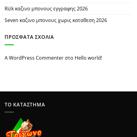
Rizk καζινο μπονους εγγραφης 2026
Seven καζινο μπονους χωρις καταθεση 2026
ΠΡΌΣΦΑΤΑ ΣΧΌΛΙΑ
A WordPress Commenter
στο
Hello world!
ΤΟ ΚΑΤΆΣΤΗΜΑ