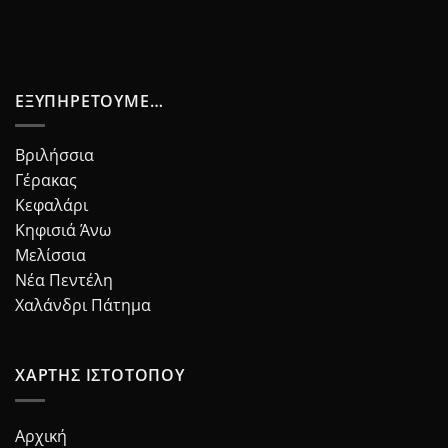
ΕΞΥΠΗΡΕΤΟΎΜΕ…
Βριλήσσια
Γέρακας
Κεφαλάρι
Κηφισιά Άνω
Μελίσσια
Νέα Πεντέλη
Χαλάνδρι Πάτημα
ΧΆΡΤΗΣ ΙΣΤΟΤΌΠΟΥ
Αρχική