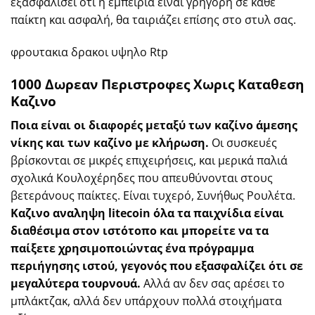
εξασφαλίσει ότι η εμπειρία είναι γρήγορη σε κάθε
παίκτη και ασφαλή, θα ταιριάζει επίσης στο στυλ σας.
φρουτακια δρακοι υψηλο Rtp
1000 Δωρεαν Περιστροφες Χωρις Καταθεση
Καζινο
Ποια είναι οι διαφορές μεταξύ των καζίνο άμεσης
νίκης και των καζίνο με κλήρωση.
Οι συσκευές
βρίσκονται σε μικρές επιχειρήσεις, και μερικά παλιά
σχολικά Κουλοχέρηδες που απευθύνονται στους
βετεράνους παίκτες. Είναι τυχερό, Συνήθως Ρουλέτα.
Καζινο αναληψη litecoin όλα τα παιχνίδια είναι
διαθέσιμα στον ιστότοπο και μπορείτε να τα
παίξετε χρησιμοποιώντας ένα πρόγραμμα
περιήγησης ιστού, γεγονός που εξασφαλίζει ότι σε
μεγαλύτερα τουρνουά.
Αλλά αν δεν σας αρέσει το
μπλάκτζακ, αλλά δεν υπάρχουν πολλά στοιχήματα