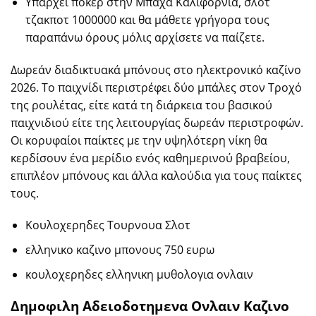
Υπάρχει πόκερ στην Μπάχα Καλιφόρνια, σλοτ
τζακποτ 1000000 και θα μάθετε γρήγορα τους
παραπάνω όρους μόλις αρχίσετε να παίζετε.
Δωρεάν διαδικτυακά μπόνους στο ηλεκτρονικό καζίνο
2026.
Το παιχνίδι περιστρέφει δύο μπάλες στον Τροχό
της ρουλέτας, είτε κατά τη διάρκεια του βασικού
παιχνιδιού είτε της λειτουργίας δωρεάν περιστροφών.
Οι κορυφαίοι παίκτες με την υψηλότερη νίκη θα
κερδίσουν ένα μερίδιο ενός καθημερινού βραβείου,
επιπλέον μπόνους και άλλα καλούδια για τους παίκτες
τους.
Κουλοχερηδες Τουρνουα Σλοτ
ελληνικο καζινο μπονους 750 ευρω
κουλοχερηδες ελληνικη μυθολογια ονλαιν
Δημοφιλη Αδειοδοτημενα Ονλαιν Καζινο