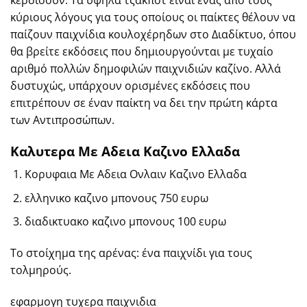
κύριους λόγους για τους οποίους οι παίκτες θέλουν να
παίζουν παιχνίδια κουλοχέρηδων στο Διαδίκτυο, όπου
θα βρείτε εκδόσεις που δημιουργούνται με τυχαίο
αριθμό πολλών δημοφιλών παιχνιδιών καζίνο. Αλλά
δυστυχώς, υπάρχουν ορισμένες εκδόσεις που
επιτρέπουν σε έναν παίκτη να δει την πρώτη κάρτα
των Αντιπροσώπων.
Καλυτερα Με Αδεια Καζινο Ελλαδα
Κορυφαια Με Αδεια Ονλαιν Καζινο Ελλαδα
ελληνικο καζινο μπονους 750 ευρω
διαδικτυακο καζινο μπονους 100 ευρω
Το στοίχημα της αρένας: ένα παιχνίδι για τους
τολμηρούς.
εφαρμογη τυχερα παιχνιδια