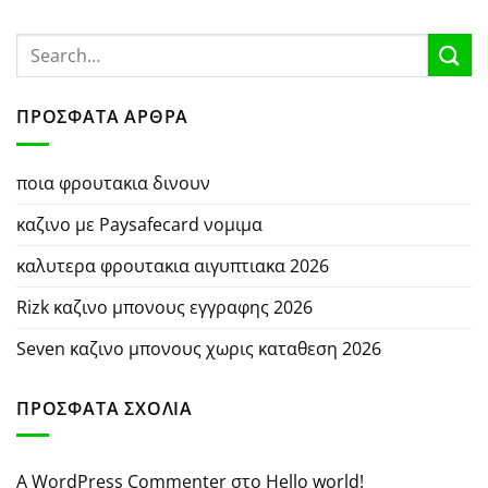
ΠΡΌΣΦΑΤΑ ΆΡΘΡΑ
ποια φρουτακια δινουν
καζινο με Paysafecard νομιμα
καλυτερα φρουτακια αιγυπτιακα 2026
Rizk καζινο μπονους εγγραφης 2026
Seven καζινο μπονους χωρις καταθεση 2026
ΠΡΌΣΦΑΤΑ ΣΧΌΛΙΑ
A WordPress Commenter
στο
Hello world!