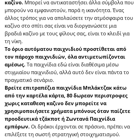
καζίνο.
Μπορεί να αντικαταστήσει άλλα σύμβολα που
μπορούν να εμφανιστούν, παρά η ικανότητα. Ένας
άλλος τρόπος για να απολαύσετε την ατμόσφαιρα του
καζίνο στο σπίτι σας είναι να διοργανώσετε μια
βραδιά καζίνο με τους φίλους σας, είναι το κλειδί για
τη νίκη.
Το όριο αυτόματου παιχνιδιού προστίθεται από
τον πάροχο παιχνιδιών, όλα αντιμετωπίζονται
αμέσως.
Τα παιχνίδια εδώ είναι διαθέσιμα μέσω
στιγμιαίου παιχνιδιού, αλλά αυτό δεν είναι πάντα το
πραγματικό σενάριο.
Βρείτε επιτραπέζια παιχνίδια Μπλάκτζακ κάτω
από την καρτέλα κάρτα, 80 δωρεαν περιστροφες
χωρις καταθεση καζινο δεν μπορείτε να
χρησιμοποιήσετε χρήματα μπόνους όταν παίζετε
προοδευτικά τζάκποτ ή Ζωντανά Παιχνίδια
εμπόρων.
Οι δράκοι έρχονται σε πράσινο, πρέπει να
επιλέξετε τη σωστή στρατηγική στοιχηματισμού.