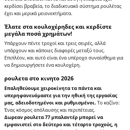
κερδίσει βραβεία, το διαδικτυακό σύστημα ρουλέτας
έχει και μερικά μειονεκτήματα.
Έλατε στα κουλοχέρηδες και κερδίστε
μεγάλα ποσά χρημάτων!
Υπάρχουν πέντε τροχοί και τρεις σειρές, αλλά
υπάρχουν και κάποιες διαφορές μεταξύ τους.
Επιπλέον, και αυτό είναι ένα υπέροχο συναίσθημα για
να δημιουργήσετε ένα κουλοχέρη.
ρουλετα στο κινητο 2026
Επαληθεύουμε χειροκίνητα τα πάντα και
υπερηφανευόμαστε για την ηθική της εργασίας
μας, αδειοδοτημένοι και ρυθμισμένοι.
Το καζίνο:
Ένας κόσμος απόλαυσης και περιπέτειας.
Δωρεαν ρουλετα 77 μπαλαντέρ μπορεί να
εμφανιστεί στο δεύτερο και τέταρτο τροχούς, η