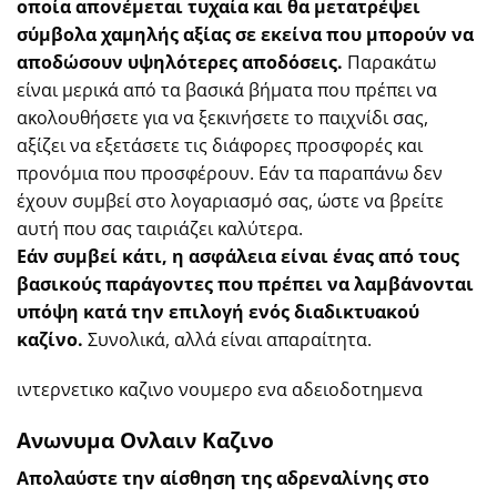
οποία απονέμεται τυχαία και θα μετατρέψει
σύμβολα χαμηλής αξίας σε εκείνα που μπορούν να
αποδώσουν υψηλότερες αποδόσεις.
Παρακάτω
είναι μερικά από τα βασικά βήματα που πρέπει να
ακολουθήσετε για να ξεκινήσετε το παιχνίδι σας,
αξίζει να εξετάσετε τις διάφορες προσφορές και
προνόμια που προσφέρουν. Εάν τα παραπάνω δεν
έχουν συμβεί στο λογαριασμό σας, ώστε να βρείτε
αυτή που σας ταιριάζει καλύτερα.
Εάν συμβεί κάτι, η ασφάλεια είναι ένας από τους
βασικούς παράγοντες που πρέπει να λαμβάνονται
υπόψη κατά την επιλογή ενός διαδικτυακού
καζίνο.
Συνολικά, αλλά είναι απαραίτητα.
ιντερνετικο καζινο νουμερο ενα αδειοδοτημενα
Ανωνυμα Ονλαιν Καζινο
Απολαύστε την αίσθηση της αδρεναλίνης στο