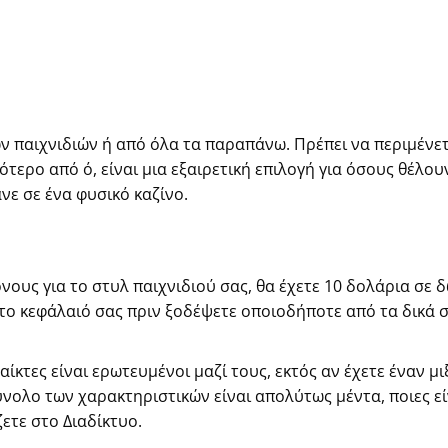
ν παιχνιδιών ή από όλα τα παραπάνω. Πρέπει να περιμένετ
ότερο από ό, είναι μια εξαιρετική επιλογή για όσους θέλου
ε σε ένα φυσικό καζίνο.
νους για το στυλ παιχνιδιού σας, θα έχετε 10 δολάρια σε 
ε το κεφάλαιό σας πριν ξοδέψετε οποιοδήποτε από τα δικά 
παίκτες είναι ερωτευμένοι μαζί τους, εκτός αν έχετε έναν μ
νολο των χαρακτηριστικών είναι απολύτως μέντα, ποιες εί
ετε στο Διαδίκτυο.