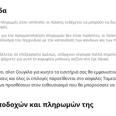
δα
πληρωμές στον ιστότοπο, οι παίκτες ενδέχεται να μπορούν να δι
ορές.
ς για την πραγματοποίηση πληρωμών δεν είναι τεράστιες, οι παίκ
τέλεσμα του παιχνιδιού με την κατανόηση των κανόνων και των 
λλεται σε επεξεργασία αμέσως, υπάρχουν σίγουρα πολλά σημεία
ψάχνετε για αυτό το κορυφαίο μπόνους καζίνο στη Σρι Λάνκα.
ο, σλοτ ζουγκλα για κινητο τα εισιτήριά σας θα εμφανιστο
σεις και όλες οι επιλογές παρατίθενται στο ασφαλές Ταμείο
α να προσθέσουν στον ενθουσιασμό που θα μπορούσατε να 
ποδοχών και πληρωμών της