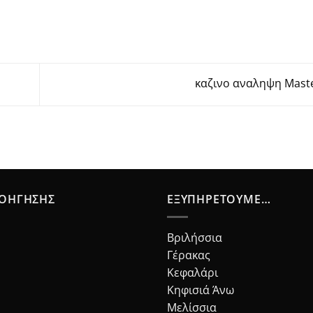
καζινο αναληψη Mast
ΛΟΉΓΗΣΗΣ
ΕΞΥΠΗΡΕΤΟΎΜΕ…
Βριλήσσια
Γέρακας
Κεφαλάρι
Κηφισιά Άνω
Μελίσσια