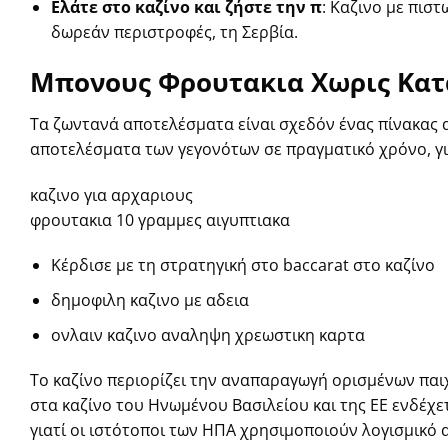
Ελάτε στο καζίνο και ζήστε την π
:
Καζινο με πιστ
δωρεάν περιστροφές, τη Σερβία.
Μπονους Φρουτακια Χωρις Κα
Τα ζωντανά αποτελέσματα είναι σχεδόν ένας πίνακας 
αποτελέσματα των γεγονότων σε πραγματικό χρόνο, γι
καζινο για αρχαριους
φρουτακια 10 γραμμες αιγυπτιακα
Κέρδισε με τη στρατηγική στο baccarat στο καζίνο
δημοφιλη καζινο με αδεια
ονλαιν καζινο αναληψη χρεωστικη καρτα
Το καζίνο περιορίζει την αναπαραγωγή ορισμένων παιχ
στα καζίνο του Ηνωμένου Βασιλείου και της ΕΕ ενδέχετ
γιατί οι ιστότοποι των ΗΠΑ χρησιμοποιούν λογισμικό