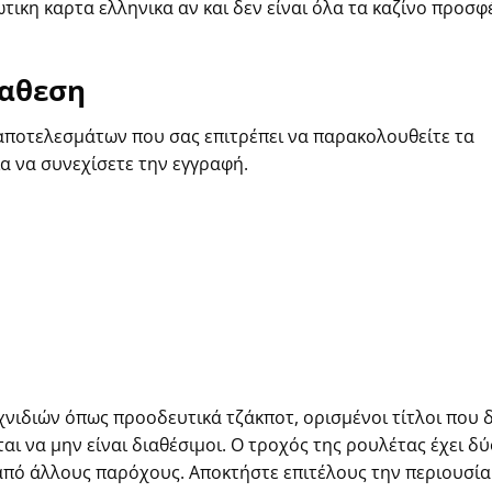
ωτικη καρτα ελληνικα αν και δεν είναι όλα τα καζίνο προσ
ταθεση
αποτελεσμάτων που σας επιτρέπει να παρακολουθείτε τα
α να συνεχίσετε την εγγραφή.
νιδιών όπως προοδευτικά τζάκποτ, ορισμένοι τίτλοι που δ
αι να μην είναι διαθέσιμοι. Ο τροχός της ρουλέτας έχει δύ
 από άλλους παρόχους. Αποκτήστε επιτέλους την περιουσία