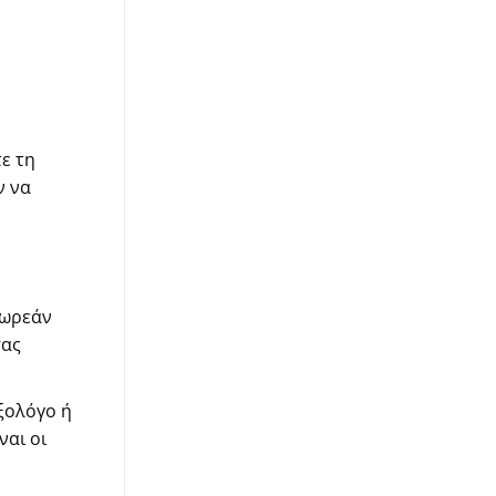
ε τη
ν να
δωρεάν
σας
ιξολόγο ή
ναι οι