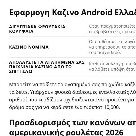
Εφαρμογη Καζινο Android Ελλα
Όταν πραγματοποιείτε 
ΑΙΓΥΠΤΙΑΚΑ ΦΡΟΥΤΑΚΙΑ
ΚΟΡΥΦΑΙΑ
επιβραβευτικές προσφ
Οι διαθέσιμες επιλογέ
ΚΑΖΙΝΟ ΝΟΜΙΜΑ
να επηρεάσουν το απο
του παιχνιδιού.
ΑΠΟΛΑΎΣΤΕ ΤΑ ΑΓΑΠΗΜΈΝΑ ΣΑΣ
Κάθε συναλλαγή υποβά
ΠΑΙΧΝΊΔΙΑ ΚΑΖΊΝΟ ΑΠΌ ΤΟ
να λάβετε υπόψη όταν 
ΣΠΊΤΙ ΣΑΣ!
Μπορείτε να παίξετε τα αγαπημένα σας παιχνίδια καζίν
τα δείτε. Υπάρχουν φυσικά διαθέσιμες εναλλακτικές λύ
αριθμοί που κερδίζουν σχεδιάζονται ένα προς ένα γι
δρόμο σας για να κερδίσετε ένα τζάκποτ 10,000.
Προσδιορισμός των κανόνων α
αμερικανικής ρουλέτας 2026