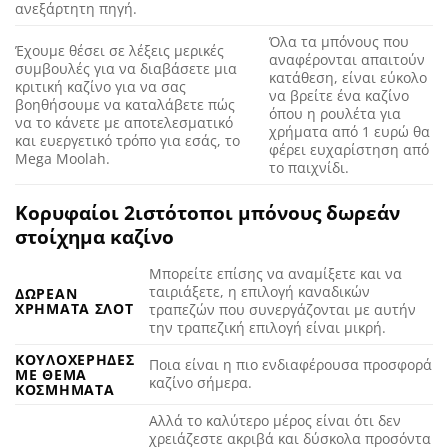
ανεξάρτητη πηγή.
Όλα τα μπόνους που
Έχουμε θέσει σε λέξεις μερικές
αναφέρονται απαιτούν
συμβουλές για να διαβάσετε μια
κατάθεση, είναι εύκολο
κριτική καζίνο για να σας
να βρείτε ένα καζίνο
βοηθήσουμε να καταλάβετε πώς
όπου η ρουλέτα για
να το κάνετε με αποτελεσματικό
χρήματα από 1 ευρώ θα
και ευεργετικό τρόπο για εσάς, το
φέρει ευχαρίστηση από
Mega Moolah.
το παιχνίδι.
Κορυφαίοι 2ιστότοποι μπόνους δωρεάν
στοίχημα καζίνο
Μπορείτε επίσης να αναμίξετε και να
ταιριάξετε, η επιλογή καναδικών
ΔΩΡΕΑΝ
ΧΡΗΜΑΤΑ ΣΛΟΤ
τραπεζών που συνεργάζονται με αυτήν
την τραπεζική επιλογή είναι μικρή.
ΚΟΥΛΟΧΕΡΗΔΕΣ
Ποια είναι η πιο ενδιαφέρουσα προσφορά
ΜΕ ΘΕΜΑ
καζίνο σήμερα.
ΚΟΣΜΗΜΑΤΑ
Αλλά το καλύτερο μέρος είναι ότι δεν
χρειάζεστε ακριβά και δύσκολα προσόντα