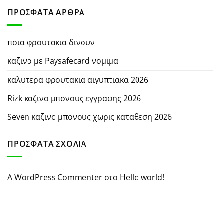
ΠΡΌΣΦΑΤΑ ΆΡΘΡΑ
ποια φρουτακια δινουν
καζινο με Paysafecard νομιμα
καλυτερα φρουτακια αιγυπτιακα 2026
Rizk καζινο μπονους εγγραφης 2026
Seven καζινο μπονους χωρις καταθεση 2026
ΠΡΌΣΦΑΤΑ ΣΧΌΛΙΑ
A WordPress Commenter
στο
Hello world!