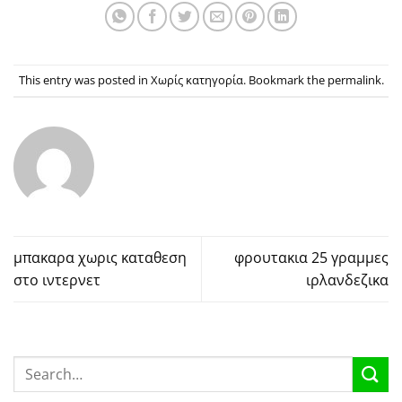
This entry was posted in Χωρίς κατηγορία. Bookmark the
permalink
.
μπακαρα χωρις καταθεση
φρουτακια 25 γραμμες
στο ιντερνετ
ιρλανδεζικα