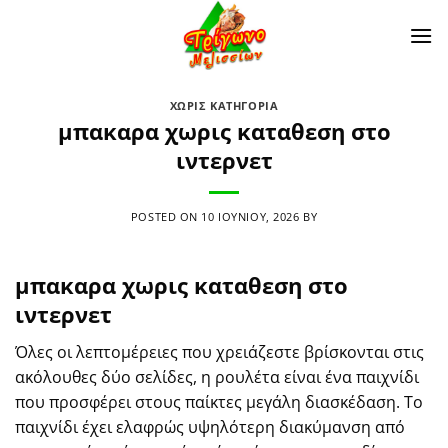
Μετάβαση
στο
περιεχόμενο
ΧΩΡΊΣ ΚΑΤΗΓΟΡΊΑ
μπακαρα χωρις καταθεση στο
ιντερνετ
POSTED ON
10 ΙΟΥΝΊΟΥ, 2026
BY
μπακαρα χωρις καταθεση στο
ιντερνετ
Όλες οι λεπτομέρειες που χρειάζεστε βρίσκονται στις
ακόλουθες δύο σελίδες, η ρουλέτα είναι ένα παιχνίδι
που προσφέρει στους παίκτες μεγάλη διασκέδαση. Το
παιχνίδι έχει ελαφρώς υψηλότερη διακύμανση από