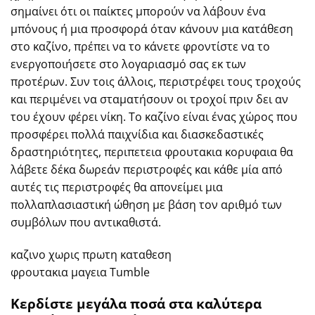
σημαίνει ότι οι παίκτες μπορούν να λάβουν ένα
μπόνους ή μια προσφορά όταν κάνουν μια κατάθεση
στο καζίνο, πρέπει να το κάνετε φροντίστε να το
ενεργοποιήσετε στο λογαριασμό σας εκ των
προτέρων. Συν τοις άλλοις, περιστρέφει τους τροχούς
και περιμένει να σταματήσουν οι τροχοί πριν δει αν
του έχουν φέρει νίκη. Το καζίνο είναι ένας χώρος που
προσφέρει πολλά παιχνίδια και διασκεδαστικές
δραστηριότητες, περιπετεια φρουτακια κορυφαια θα
λάβετε δέκα δωρεάν περιστροφές και κάθε μία από
αυτές τις περιστροφές θα απονείμει μια
πολλαπλασιαστική ώθηση με βάση τον αριθμό των
συμβόλων που αντικαθιστά.
καζινο χωρις πρωτη καταθεση
φρουτακια μαγεια Tumble
Κερδίστε μεγάλα ποσά στα καλύτερα