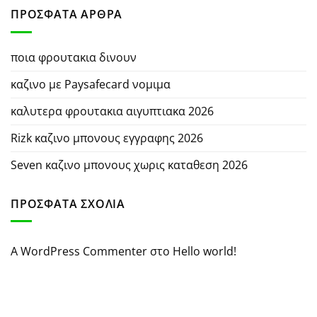
ΠΡΌΣΦΑΤΑ ΆΡΘΡΑ
ποια φρουτακια δινουν
καζινο με Paysafecard νομιμα
καλυτερα φρουτακια αιγυπτιακα 2026
Rizk καζινο μπονους εγγραφης 2026
Seven καζινο μπονους χωρις καταθεση 2026
ΠΡΌΣΦΑΤΑ ΣΧΌΛΙΑ
A WordPress Commenter
στο
Hello world!