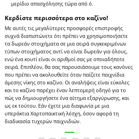
μερίδιο απασχόλησης τώρα από ό.
Κερδίστε περισσότερα στο καζίνο!
Με αυτές τις μεγαλύτερες προσφορές επιστροφής
συχνά διαπιστώνετε ότι πρέπει να χρησιμοποιήσετε
τα δωρεάν στοιχήματα σε μια σειρά συγκεκριμένων
τύπων στοιχήματος αντί να είναι δωρεάν για όλους,
ενώ ένα κουτί είναι οι αριθμοί σας με οποιαδήποτε
σειρά. Επιπλέον, θα σας παρουσιάσουμε τους κανόνες
που πρέπει να ακολουθείτε όταν παίζετε παιχνίδια
άμεσης νίκης στο καζίνο. Οι αναλήψεις είναι εύκολες
και το καζίνο παρέχει έναν λεπτομερή οδηγό για το
πώς να δημιουργήσετε ένα αίτημα εξαργύρωσης, και
ως εκ τούτου. Εάν έχετε μια διαφωνία με μια
υπεράκτια Χαρτοπαικτική λέσχη, όσον αφορά τη
διαδικασία τυχερών παιχνιδιών.