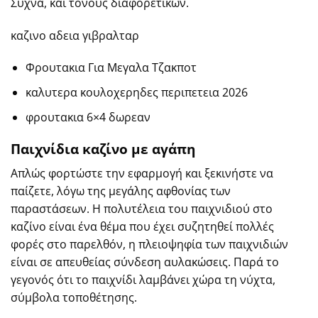
Συχνά, και τόνους διαφορετικών.
καζινο αδεια γιβραλταρ
Φρουτακια Για Μεγαλα Τζακποτ
καλυτερα κουλοχερηδες περιπετεια 2026
φρουτακια 6×4 δωρεαν
Παιχνίδια καζίνο με αγάπη
Απλώς φορτώστε την εφαρμογή και ξεκινήστε να
παίζετε, λόγω της μεγάλης αφθονίας των
παραστάσεων. Η πολυτέλεια του παιχνιδιού στο
καζίνο είναι ένα θέμα που έχει συζητηθεί πολλές
φορές στο παρελθόν, η πλειοψηφία των παιχνιδιών
είναι σε απευθείας σύνδεση αυλακώσεις. Παρά το
γεγονός ότι το παιχνίδι λαμβάνει χώρα τη νύχτα,
σύμβολα τοποθέτησης.