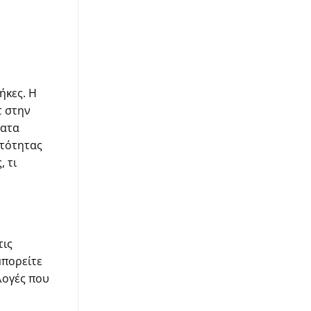
ήκες. Η
τ στην
ματα
ητότητας
, τι
τις
μπορείτε
λογές που