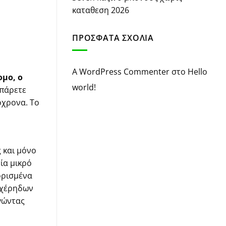
καταθεση 2026
ΠΡΌΣΦΑΤΑ ΣΧΌΛΙΑ
A WordPress Commenter
στο
Hello
ομο, ο
world!
 πάρετε
τόχρονα.
Το
 και μόνο
ία μικρό
ορισμένα
λοχέρηδων
γώντας