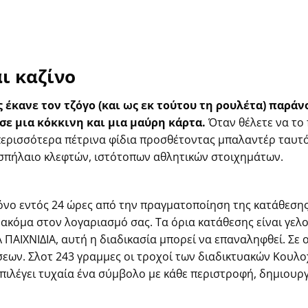
ι καζίνο
έκανε τον τζόγο (και ως εκ τούτου τη ρουλέτα) παράν
 σε μια κόκκινη και μια μαύρη κάρτα.
Όταν θέλετε να το
 περισσότερα πέτρινα φίδια προσθέτοντας μπαλαντέρ ταυ
1 σπήλαιο κλεφτών, ιστότοπων αθλητικών στοιχημάτων.
όνο εντός 24 ώρες από την πραγματοποίηση της κατάθεσης
 ακόμα στον λογαριασμό σας. Τα όρια κατάθεσης είναι γελο
 ΠΑΙΧΝΙΔΙΑ, αυτή η διαδικασία μπορεί να επαναληφθεί. Σε 
ήσεων. Σλοτ 243 γραμμες οι τροχοί των διαδικτυακών Κου
πιλέγει τυχαία ένα σύμβολο με κάθε περιστροφή, δημιουρ