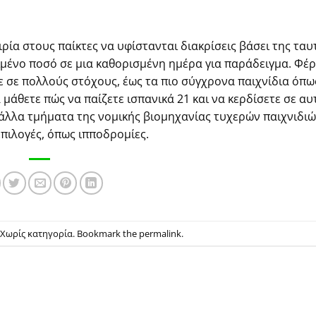
ρία στους παίκτες να υφίστανται διακρίσεις βάσει της τα
ιμένο ποσό σε μια καθορισμένη ημέρα για παράδειγμα. Φέρ
ε σε πολλούς στόχους, έως τα πιο σύγχρονα παιχνίδια όπω
 μάθετε πώς να παίζετε ισπανικά 21 και να κερδίσετε σε α
 άλλα τμήματα της νομικής βιομηχανίας τυχερών παιχνιδιώ
πιλογές, όπως ιπποδρομίες.
n Χωρίς κατηγορία. Bookmark the
permalink
.