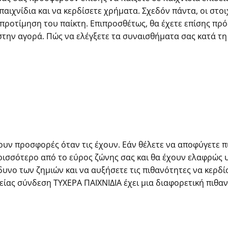
ιχνίδια και να κερδίσετε χρήματα. Σχεδόν πάντα, οι στοι
 προτίμηση του παίκτη. Επιπροσθέτως, θα έχετε επίσης πρ
την αγορά. Πώς να ελέγξετε τα συναισθήματα σας κατά τη
ουν προσφορές όταν τις έχουν. Εάν θέλετε να αποφύγετε π
ερισσότερο από το εύρος ζώνης σας και θα έχουν ελαφρώς
υνο των ζημιών και να αυξήσετε τις πιθανότητες να κερδίσ
θείας σύνδεση ΤΥΧΕΡΑ ΠΑΙΧΝΙΔΙΑ έχει μια διαφορετική πιθα