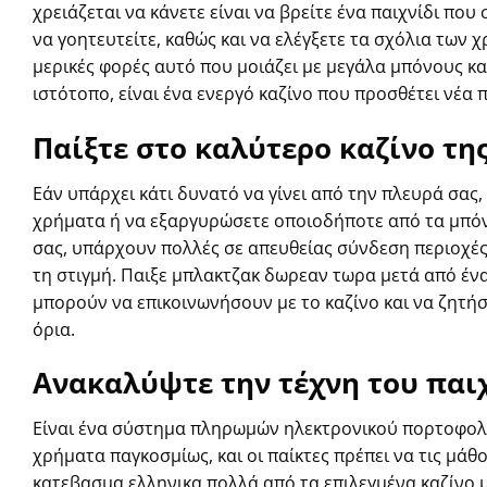
χρειάζεται να κάνετε είναι να βρείτε ένα παιχνίδι που
να γοητευτείτε, καθώς και να ελέγξετε τα σχόλια των
μερικές φορές αυτό που μοιάζει με μεγάλα μπόνους κα
ιστότοπο, είναι ένα ενεργό καζίνο που προσθέτει νέα 
Παίξτε στο καλύτερο καζίνο τη
Εάν υπάρχει κάτι δυνατό να γίνει από την πλευρά σας
χρήματα ή να εξαργυρώσετε οποιοδήποτε από τα μπόνο
σας, υπάρχουν πολλές σε απευθείας σύνδεση περιοχές
τη στιγμή. Παιξε μπλακτζακ δωρεαν τωρα μετά από έν
μπορούν να επικοινωνήσουν με το καζίνο και να ζητή
όρια.
Ανακαλύψτε την τέχνη του παι
Είναι ένα σύστημα πληρωμών ηλεκτρονικού πορτοφολι
χρήματα παγκοσμίως, και οι παίκτες πρέπει να τις μάθ
κατεβασμα ελληνικα πολλά από τα επιλεγμένα καζίνο μ