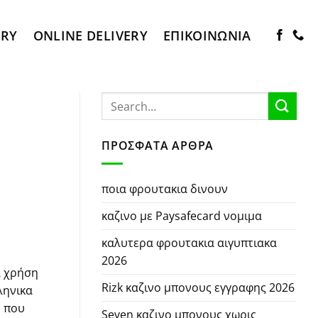
ERY
ONLINE DELIVERY
ΕΠΙΚΟΙΝΩΝΊΑ
ΠΡΌΣΦΑΤΑ ΆΡΘΡΑ
ποια φρουτακια δινουν
καζινο με Paysafecard νομιμα
καλυτερα φρουτακια αιγυπτιακα
2026
α χρήση
Rizk καζινο μπονους εγγραφης 2026
ληνικα
ο που
Seven καζινο μπονους χωρις