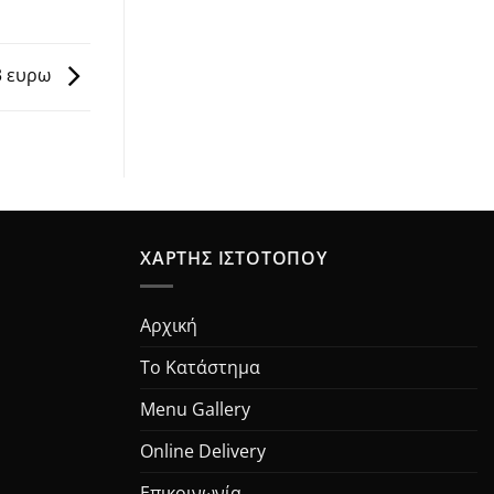
 3 ευρω
ΧΆΡΤΗΣ ΙΣΤΟΤΌΠΟΥ
Αρχική
Το Κατάστημα
Menu Gallery
Online Delivery
Επικοινωνία