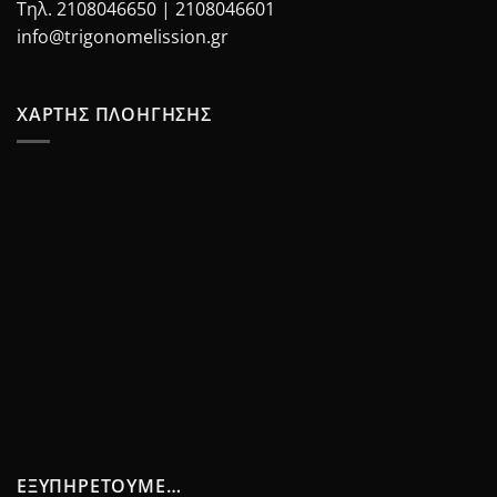
Τηλ.
2108046650
|
2108046601
info@trigonomelission.gr
ΧΆΡΤΗΣ ΠΛΟΉΓΗΣΗΣ
ΕΞΥΠΗΡΕΤΟΎΜΕ…