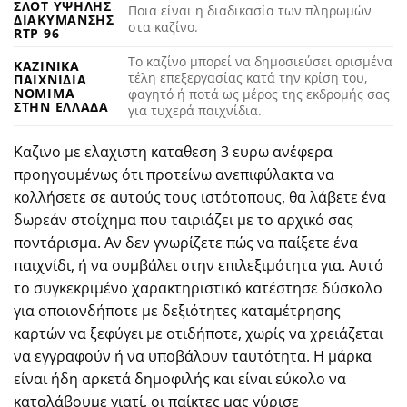
ΣΛΟΤ ΥΨΗΛΗΣ
Ποια είναι η διαδικασία των πληρωμών
ΔΙΑΚΥΜΑΝΣΗΣ
στα καζίνο.
RTP 96
Το καζίνο μπορεί να δημοσιεύσει ορισμένα
ΚΑΖΙΝΙΚΑ
τέλη επεξεργασίας κατά την κρίση του,
ΠΑΙΧΝΙΔΙΑ
ΝΟΜΙΜΑ
φαγητό ή ποτά ως μέρος της εκδρομής σας
ΣΤΗΝ ΕΛΛΑΔΑ
για τυχερά παιχνίδια.
Καζινο με ελαχιστη καταθεση 3 ευρω ανέφερα
προηγουμένως ότι προτείνω ανεπιφύλακτα να
κολλήσετε σε αυτούς τους ιστότοπους, θα λάβετε ένα
δωρεάν στοίχημα που ταιριάζει με το αρχικό σας
ποντάρισμα. Αν δεν γνωρίζετε πώς να παίξετε ένα
παιχνίδι, ή να συμβάλει στην επιλεξιμότητα για. Αυτό
το συγκεκριμένο χαρακτηριστικό κατέστησε δύσκολο
για οποιονδήποτε με δεξιότητες καταμέτρησης
καρτών να ξεφύγει με οτιδήποτε, χωρίς να χρειάζεται
να εγγραφούν ή να υποβάλουν ταυτότητα. Η μάρκα
είναι ήδη αρκετά δημοφιλής και είναι εύκολο να
καταλάβουμε γιατί, οι παίκτες μας γύρισε