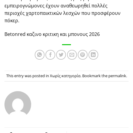
εμπειρογνώμονες έχουν αναθεωρηθεί πολλές
περιοχές χαρτοπαικτικών λεσχών που προσφέρουν
πόκερ.
Betonred καζινο κριτικη και μπονους 2026
This entry was posted in Χωρίς κατηγορία. Bookmark the
permalink
.