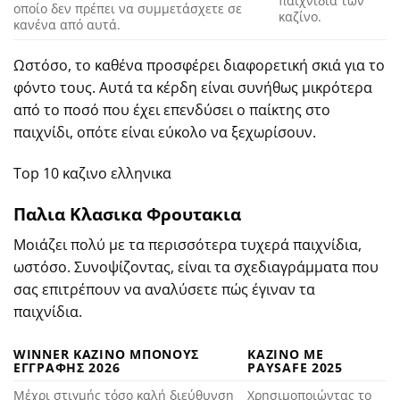
παιχνίδια των
οποίο δεν πρέπει να συμμετάσχετε σε
καζίνο.
κανένα από αυτά.
Ωστόσο, το καθένα προσφέρει διαφορετική σκιά για το
φόντο τους. Αυτά τα κέρδη είναι συνήθως μικρότερα
από το ποσό που έχει επενδύσει ο παίκτης στο
παιχνίδι, οπότε είναι εύκολο να ξεχωρίσουν.
Top 10 καζινο ελληνικα
Παλια Κλασικα Φρουτακια
Μοιάζει πολύ με τα περισσότερα τυχερά παιχνίδια,
ωστόσο. Συνοψίζοντας, είναι τα σχεδιαγράμματα που
σας επιτρέπουν να αναλύσετε πώς έγιναν τα
παιχνίδια.
WINNER ΚΑΖΙΝΟ ΜΠΟΝΟΥΣ
ΚΑΖΙΝΟ ΜΕ
ΕΓΓΡΑΦΗΣ 2026
PAYSAFE 2025
Μέχρι στιγμής τόσο καλή διεύθυνση
Χρησιμοποιώντας το