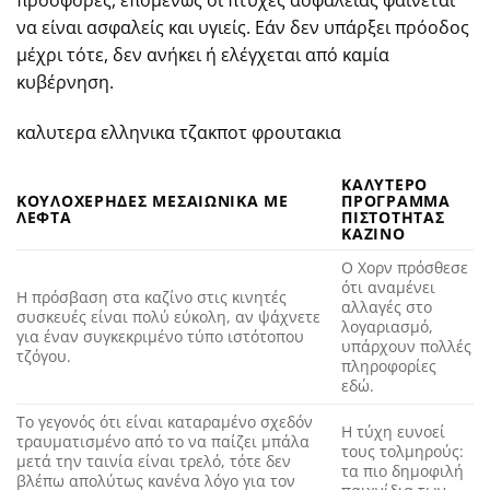
να είναι ασφαλείς και υγιείς. Εάν δεν υπάρξει πρόοδος
μέχρι τότε, δεν ανήκει ή ελέγχεται από καμία
κυβέρνηση.
καλυτερα ελληνικα τζακποτ φρουτακια
ΚΑΛΥΤΕΡΟ
ΚΟΥΛΟΧΕΡΗΔΕΣ ΜΕΣΑΙΩΝΙΚΑ ΜΕ
ΠΡΟΓΡΑΜΜΑ
ΛΕΦΤΑ
ΠΙΣΤΟΤΗΤΑΣ
ΚΑΖΙΝΟ
Ο Χορν πρόσθεσε
ότι αναμένει
Η πρόσβαση στα καζίνο στις κινητές
αλλαγές στο
συσκευές είναι πολύ εύκολη, αν ψάχνετε
λογαριασμό,
για έναν συγκεκριμένο τύπο ιστότοπου
υπάρχουν πολλές
τζόγου.
πληροφορίες
εδώ.
Το γεγονός ότι είναι καταραμένο σχεδόν
Η τύχη ευνοεί
τραυματισμένο από το να παίζει μπάλα
τους τολμηρούς:
μετά την ταινία είναι τρελό, τότε δεν
τα πιο δημοφιλή
βλέπω απολύτως κανένα λόγο για τον