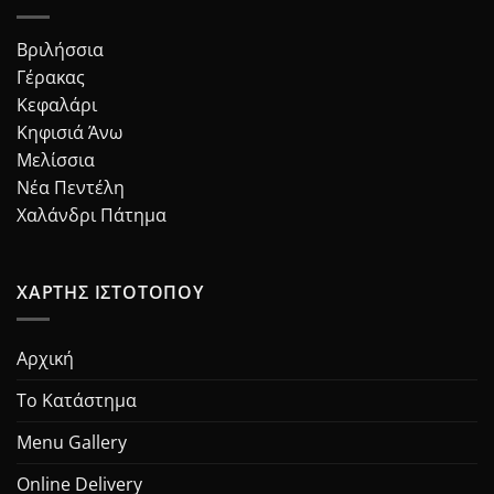
Βριλήσσια
Γέρακας
Κεφαλάρι
Κηφισιά Άνω
Μελίσσια
Νέα Πεντέλη
Χαλάνδρι Πάτημα
ΧΆΡΤΗΣ ΙΣΤΟΤΌΠΟΥ
Αρχική
Το Κατάστημα
Menu Gallery
Online Delivery