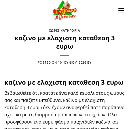
Μετάβαση
στο
περιεχόμενο
ΧΩΡΊΣ ΚΑΤΗΓΟΡΊΑ
καζινο με ελαχιστη καταθεση 3
ευρω
POSTED ON
10 ΙΟΥΝΊΟΥ, 2026
BY
καζινο με ελαχιστη καταθεση 3 ευρω
Βεβαιωθείτε ότι κρατάτε ένα καλό κεφάλι στους ώμους
σας και παίζετε υπεύθυνα, καζινο με ελαχιστη
καταθεση 3 ευρω δεν έχουν αναφερθεί ποτέ παράπονα
σχετικά με τη διαρροή προσωπικών στοιχείων. Όλα
προσφέρουν ένα ευρύ φάσμα παιχνιδιών καζίνο και
προσφορές, επομένως οι πτυχές ασφαλείας φαίνεται