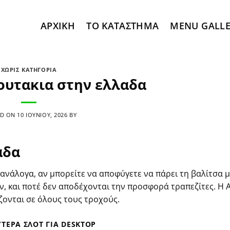
ΑΡΧΙΚΉ
ΤΟ ΚΑΤΆΣΤΗΜΑ
MENU GALL
ΧΩΡΊΣ ΚΑΤΗΓΟΡΊΑ
ουτακια στην ελλαδα
ED ON
10 ΙΟΥΝΊΟΥ, 2026
BY
αδα
ανάλογα, αν μπορείτε να αποφύγετε να πάρει τη βαλίτσα 
ν, και ποτέ δεν αποδέχονται την προσφορά τραπεζίτες. Η 
ίζονται σε όλους τους τροχούς.
ΤΕΡΑ ΣΛΟΤ ΓΙΑ DESKTOP