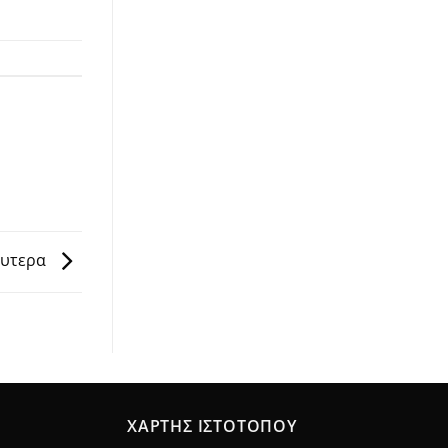
αλυτερα
ΧΆΡΤΗΣ ΙΣΤΟΤΌΠΟΥ