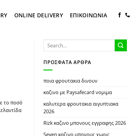
ERY
ONLINE DELIVERY
ΕΠΙΚΟΙΝΩΝΊΑ
ΠΡΌΣΦΑΤΑ ΆΡΘΡΑ
ποια φρουτακια δινουν
καζινο με Paysafecard νομιμα
με το ποσό
καλυτερα φρουτακια αιγυπτιακα
Ατλαντίδα
2026
Rizk καζινο μπονους εγγραφης 2026
Seven καζινο μπονους χωρις