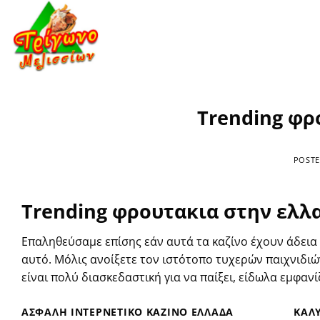
Μετάβαση
στο
περιεχόμενο
Trending φρ
POST
Trending φρουτακια στην ελλ
Επαληθεύσαμε επίσης εάν αυτά τα καζίνο έχουν άδεια 
αυτό. Μόλις ανοίξετε τον ιστότοπο τυχερών παιχνιδιώ
είναι πολύ διασκεδαστική για να παίξει, είδωλα εμφαν
ΑΣΦΑΛΗ ΙΝΤΕΡΝΕΤΙΚΟ ΚΑΖΙΝΟ ΕΛΛΑΔΑ
ΚΑΛΥ