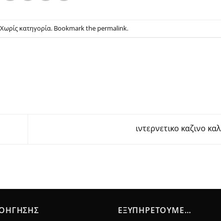
n Χωρίς κατηγορία. Bookmark the
permalink
.
ιντερνετικο καζινο κ
ΛΟΉΓΗΣΗΣ
ΕΞΥΠΗΡΕΤΟΎΜΕ…