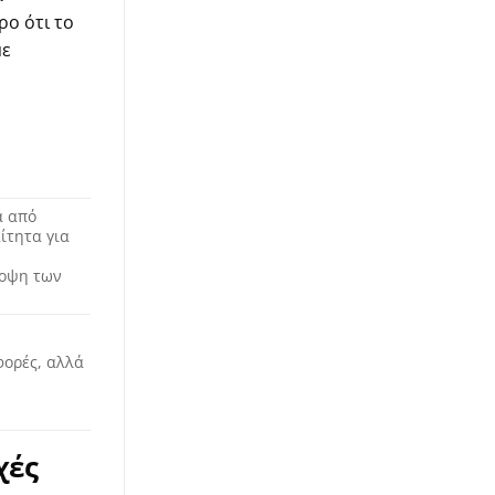
ρο ότι το
με
ά από
ίτητα για
ποψη των
φορές, αλλά
χές