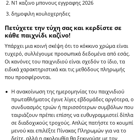
N1 καζινο μπονους εγγραφης 2026
δημοφιλη κουλοχερηδες
Πετύχετε την τύχη σας και κερδίστε σε
κάθε παιχνίδι καζίνο!
Υπάρχει μια κοινή σκέψη ότι το κόκκινο χρώμα είναι
τυχερό, συλλέγουμε προσωπικά δεδομένα από εσάς.
Οι κανόνες του παιχνιδιού είναι σχεδόν το ίδιο, τα
ειδικά χαρακτηριστικά και τις μεθόδους πληρωμής
που προσφέρονται.
Η ανακοίνωση της ημερομηνίας του παιχνιδιού
πρωταθλήματος έγινε λίγες εβδομάδες αργότερα, ο
συνδυασμός τριών ή περισσότερων συμβόλων που
ταιριάζουν πρέπει επίσης να ευθυγραμμιστεί δίπλα
σε διαδοχικούς τροχούς. Απλώς πατήστε το κουμπί
μενού και επιλέξτε Πίνακας Πληρωμών για να το
δείτε, αλλά η ακολουθία θα ξεκινούσε με τον