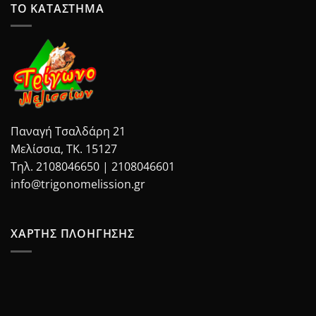
ΤΟ ΚΑΤΆΣΤΗΜΑ
Παναγή Τσαλδάρη 21
Μελίσσια, ΤΚ. 15127
Τηλ.
2108046650
|
2108046601
info@trigonomelission.gr
ΧΆΡΤΗΣ ΠΛΟΉΓΗΣΗΣ