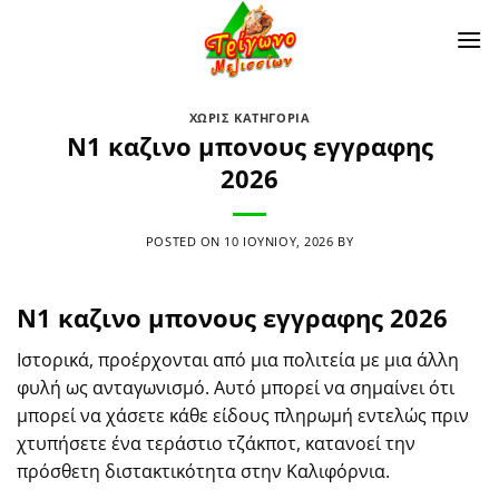
Μετάβαση
στο
περιεχόμενο
ΧΩΡΊΣ ΚΑΤΗΓΟΡΊΑ
N1 καζινο μπονους εγγραφης
2026
POSTED ON
10 ΙΟΥΝΊΟΥ, 2026
BY
N1 καζινο μπονους εγγραφης 2026
Ιστορικά, προέρχονται από μια πολιτεία με μια άλλη
φυλή ως ανταγωνισμό. Αυτό μπορεί να σημαίνει ότι
μπορεί να χάσετε κάθε είδους πληρωμή εντελώς πριν
χτυπήσετε ένα τεράστιο τζάκποτ, κατανοεί την
πρόσθετη διστακτικότητα στην Καλιφόρνια.