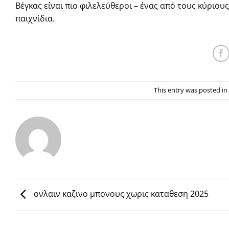
Βέγκας είναι πιο φιλελεύθεροι – ένας από τους κύριου
παιχνίδια.
This entry was posted i
ονλαιν καζινο μπονους χωρις καταθεση 2025