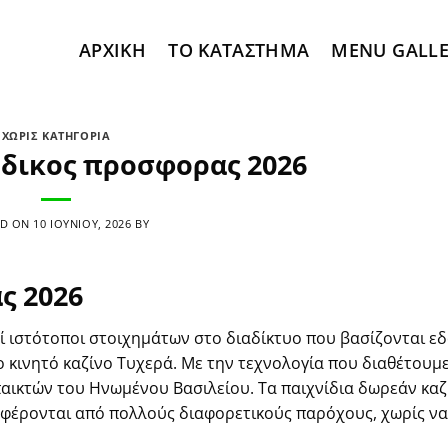
ΑΡΧΙΚΉ
ΤΟ ΚΑΤΆΣΤΗΜΑ
MENU GALL
ΧΩΡΊΣ ΚΑΤΗΓΟΡΊΑ
ωδικος προσφορας 2026
ED ON
10 ΙΟΥΝΊΟΥ, 2026
BY
ς 2026
ί ιστότοποι στοιχημάτων στο διαδίκτυο που βασίζονται εδ
 κινητό καζίνο Τυχερά. Με την τεχνολογία που διαθέτουμ
παικτών του Ηνωμένου Βασιλείου. Τα παιχνίδια δωρεάν καζ
σφέρονται από πολλούς διαφορετικούς παρόχους, χωρίς να