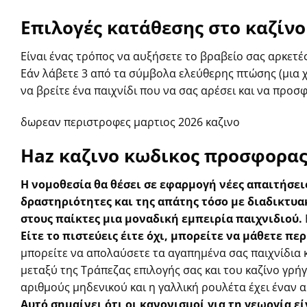
Επιλογές κατάθεσης στο καζίνο
Είναι ένας τρόπος να αυξήσετε το βραβείο σας αρκετές
Εάν λάβετε 3 από τα σύμβολα ελεύθερης πτώσης (μια 
να βρείτε ένα παιχνίδι που να σας αρέσει και να προ
δωρεαν περιστροφες μαρτιος 2026 καζινο
Haz καζινο κωδικος προσφορας
Η νομοθεσία θα θέσει σε εφαρμογή νέες απαιτήσε
δραστηριότητες και της απάτης τόσο με διαδικτυα
στους παίκτες μια μοναδική εμπειρία παιχνιδιού.
Είτε το πιστεύεις έιτε όχι, μπορείτε να μάθετε πε
μπορείτε να απολαύσετε τα αγαπημένα σας παιχνίδια 
μεταξύ της Τράπεζας επιλογής σας και του καζίνο γρή
αριθμούς μηδενικού και η γαλλική ρουλέτα έχει έναν α
Αυτό σημαίνει ότι οι κανονισμοί για τη γεωργία ε