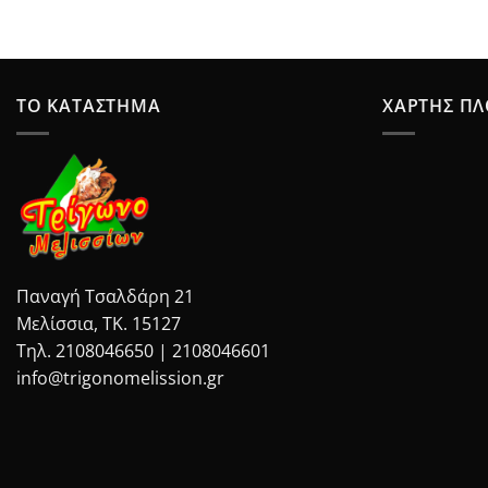
ΤΟ ΚΑΤΆΣΤΗΜΑ
ΧΆΡΤΗΣ Π
Παναγή Τσαλδάρη 21
Μελίσσια, ΤΚ. 15127
Τηλ.
2108046650
|
2108046601
info@trigonomelission.gr