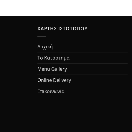
ΧΆΡΤΗΣ ΙΣΤΟΤΌΠΟΥ
Αρχική
Το Κατάστημα
Menu Gallery
Online Delivery
Επικοινωνία