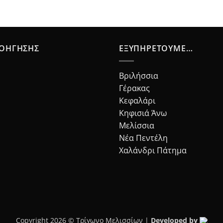
ΛΟΉΓΗΣΗΣ
ΕΞΥΠΗΡΕΤΟΎΜΕ…
Βριλήσσια
Γέρακας
Κεφαλάρι
Κηφισιά Άνω
Μελίσσια
Νέα Πεντέλη
Χαλάνδρι Πάτημα
Copyright 2026 © Τρίγωνο Μελισσίων |
Developed by