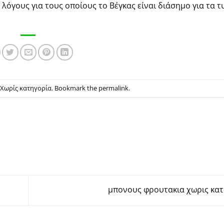
ς λόγους για τους οποίους το Βέγκας είναι διάσημο για τα 
n Χωρίς κατηγορία. Bookmark the
permalink
.
μπονους φρουτακια χωρις κα