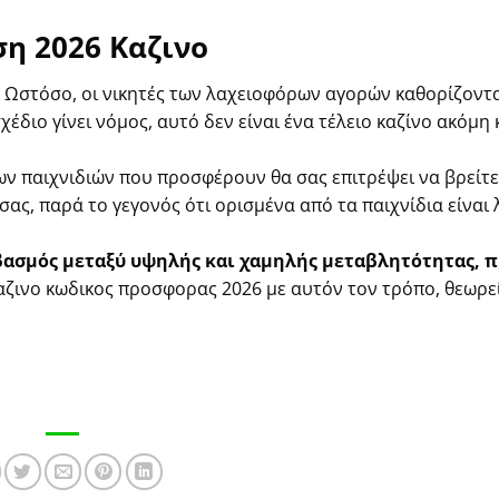
η 2026 Καζινο
Ωστόσο, οι νικητές των λαχειοφόρων αγορών καθορίζοντα
ιο γίνει νόμος, αυτό δεν είναι ένα τέλειο καζίνο ακόμη κ
ων παιχνιδιών που προσφέρουν θα σας επιτρέψει να βρείτ
σας, παρά το γεγονός ότι ορισμένα από τα παιχνίδια είναι 
βασμός μεταξύ υψηλής και χαμηλής μεταβλητότητας, π
αζινο κωδικος προσφορας 2026 με αυτόν τον τρόπο, θεωρε