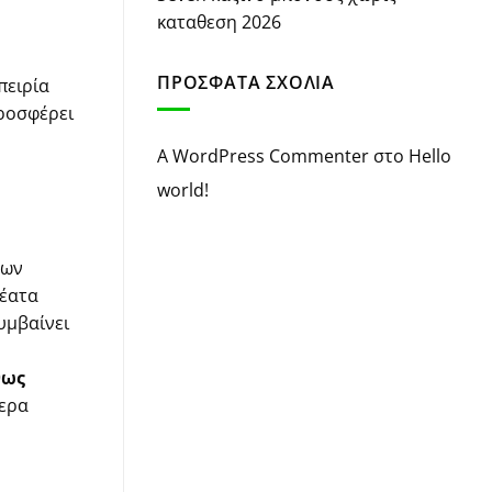
καταθεση 2026
ΠΡΌΣΦΑΤΑ ΣΧΌΛΙΑ
πειρία
προσφέρει
A WordPress Commenter
στο
Hello
world!
των
θέατα
υμβαίνει
θως
τερα