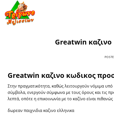
Μετάβαση
στο
περιεχόμενο
Greatwin καζινο
POST
Greatwin καζινο κωδικος προ
Στην πραγματικότητα, καθώς λειτουργούν νόμιμα υπό 
σύμβολα, ενεργούν σύμφωνα με τους όρους και τις πρ
λεπτά, οπότε η επικοινωνία με το καζίνο είναι πιθανώ
δωρεαν παιχνιδια καζινο ελληνικα