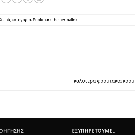
n Χωρίς κατηγορία. Bookmark the
permalink
.
καλυτερα φρουτακια κοσ
ΛΟΉΓΗΣΗΣ
ΕΞΥΠΗΡΕΤΟΎΜΕ…