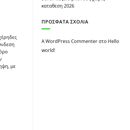
καταθεση 2026
ΠΡΌΣΦΑΤΑ ΣΧΌΛΙΑ
οχέρηδες
A WordPress Commenter
στο
Hello
σύνδεση
world!
φόρο
ν
ηψη, με