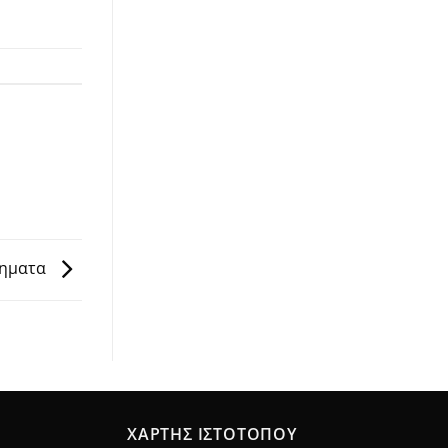
μηματα
ΧΆΡΤΗΣ ΙΣΤΟΤΌΠΟΥ