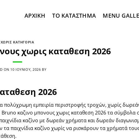
ΑΡΧΙΚΉ
ΤΟ ΚΑΤΆΣΤΗΜΑ
MENU GALL
ΧΩΡΊΣ ΚΑΤΗΓΟΡΊΑ
νους χωρις καταθεση 2026
ED ON
10 ΙΟΥΝΊΟΥ, 2026
BY
καταθεση 2026
ια πολύχρωμη εμπειρία περιστροφής τροχών, χωρίς δωρεά
 Bruno καζινο μπονους χωρις καταθεση 2026 τα σύμβολα 
παιχνίδια καζίνο με δωρεάν χρήματα και δωρεάν διαγωνισμ
υν τα παιχνίδια καζίνο χωρίς να ρισκάρουν τα χρήματά τους
τάθεση.