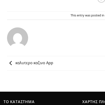
This entry was posted i
καλυτερο καζινο App
ΤΟ ΚΑΤΆΣΤΗΜΑ
ΧΆΡΤΗΣ Π