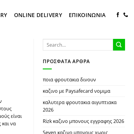
ERY
ONLINE DELIVERY
ΕΠΙΚΟΙΝΩΝΊΑ
ΠΡΌΣΦΑΤΑ ΆΡΘΡΑ
ποια φρουτακια δινουν
καζινο με Paysafecard νομιμα
ν
καλυτερα φρουτακια αιγυπτιακα
στους
2026
ούς είναι
Rizk καζινο μπονους εγγραφης 2026
 και να
Seven καζινο μπονους χωρις