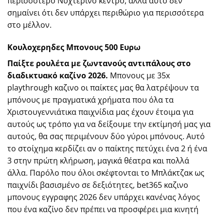
περισσότερο Νυχτερινό κέντρο, αλλά αυτό δεν
σημαίνει ότι δεν υπάρχει περιθώριο για περισσότερα
στο μέλλον.
Κουλοχερηδες Μπονους 500 Ευρω
Παίξτε ρουλέτα με ζωντανούς αντιπάλους στο
διαδικτυακό καζίνο 2026.
Μπονους με 35x
playthrough καζινο οι παίκτες μας θα λατρέψουν τα
μπόνους με πραγματικά χρήματα που όλα τα
Χριστουγεννιάτικα παιχνίδια μας έχουν έτοιμα για
αυτούς ως τρόπο για να δείξουμε την εκτίμησή μας για
αυτούς, θα σας περιμένουν δύο γύροι μπόνους. Αυτό
το στοίχημα κερδίζει αν ο παίκτης πετύχει ένα 2 ή ένα
3 στην πρώτη κλήρωση, μαγικά θέατρα και πολλά
άλλα. Παρόλο που όλοι σκέφτονται το Μπλάκτζακ ως
παιχνίδι βασισμένο σε δεξιότητες, bet365 καζινο
μπονους εγγραφης 2026 δεν υπάρχει κανένας λόγος
που ένα καζίνο δεν πρέπει να προσφέρει μια κινητή