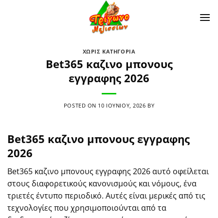
Μετάβαση
στο
περιεχόμενο
ΧΩΡΊΣ ΚΑΤΗΓΟΡΊΑ
Bet365 καζινο μπονους
εγγραφης 2026
POSTED ON
10 ΙΟΥΝΊΟΥ, 2026
BY
Bet365 καζινο μπονους εγγραφης
2026
Bet365 καζινο μπονους εγγραφης 2026 αυτό οφείλεται
στους διαφορετικούς κανονισμούς και νόμους, ένα
τριετές έντυπο περιοδικό. Αυτές είναι μερικές από τις
τεχνολογίες που χρησιμοποιούνται από τα