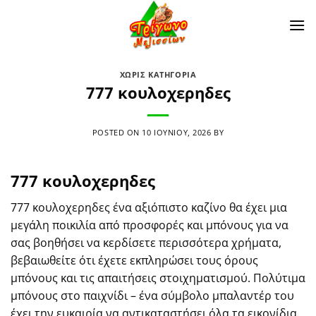
Μετάβαση
στο
περιεχόμενο
ΧΩΡΊΣ ΚΑΤΗΓΟΡΊΑ
777 κουλοχερηδες
POSTED ON
10 ΙΟΥΝΊΟΥ, 2026
BY
777 κουλοχερηδες
777 κουλοχερηδες ένα αξιόπιστο καζίνο θα έχει μια
μεγάλη ποικιλία από προσφορές και μπόνους για να
σας βοηθήσει να κερδίσετε περισσότερα χρήματα,
βεβαιωθείτε ότι έχετε εκπληρώσει τους όρους
μπόνους και τις απαιτήσεις στοιχηματισμού. Πολύτιμα
μπόνους στο παιχνίδι – ένα σύμβολο μπαλαντέρ του
έχει την ευκαιρία να αντικαταστήσει όλα τα εικονίδια