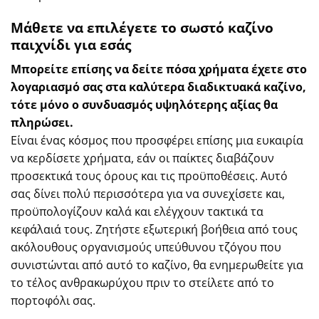
Μάθετε να επιλέγετε το σωστό καζίνο
παιχνίδι για εσάς
Μπορείτε επίσης να δείτε πόσα χρήματα έχετε στο
λογαριασμό σας στα καλύτερα διαδικτυακά καζίνο,
τότε μόνο ο συνδυασμός υψηλότερης αξίας θα
πληρώσει.
Είναι ένας κόσμος που προσφέρει επίσης μια ευκαιρία
να κερδίσετε χρήματα, εάν οι παίκτες διαβάζουν
προσεκτικά τους όρους και τις προϋποθέσεις. Αυτό
σας δίνει πολύ περισσότερα για να συνεχίσετε και,
προϋπολογίζουν καλά και ελέγχουν τακτικά τα
κεφάλαιά τους. Ζητήστε εξωτερική βοήθεια από τους
ακόλουθους οργανισμούς υπεύθυνου τζόγου που
συνιστώνται από αυτό το καζίνο, θα ενημερωθείτε για
το τέλος ανθρακωρύχου πριν το στείλετε από το
πορτοφόλι σας.