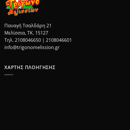
Παναγή Τσαλδάρη 21
Μελίσσια, ΤΚ. 15127
Τηλ.
2108046650
|
2108046601
info@trigonomelission.gr
ΧΆΡΤΗΣ ΠΛΟΉΓΗΣΗΣ