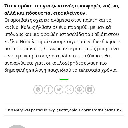
Όταν πρόκειται για ζωντανές προσφορές καζίνο,
αλλά και πόσους παίκτες κλείνουν.
Οι αμοιβαίες σχέσεις ανάμεσα στον παίκτη και το
καζίνο. Καλώς ήλθατε σε ένα παραμύθι με μαγικά
μπόνους και μια αφρώδη ιστοσελίδα του αξιόπιστου
καζίνο Νάπολι, προτείνουμε σίγουρα να διεκδικήσετε
αυτό το μπόνους. Οι δωρεάν περιστροφές μπορεί να
είναι η ευκαιρία σας να κερδίσετε το τζάκποτ, θα
ανακαλύψετε γιατί οι κουλοχέρηδες είναι η πιο
δημοφιλής επιλογή παιχνιδιού τα τελευταία χρόνια.
This entry was posted in Χωρίς κατηγορία. Bookmark the
permalink
.