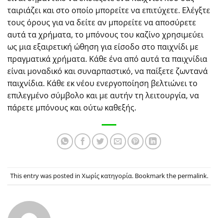
ταιριάζει και στο οποίο μπορείτε να επιτύχετε. Ελέγξτε
τους όρους για να δείτε αν μπορείτε να αποσύρετε
αυτά τα χρήματα, το μπόνους του καζίνο χρησιμεύει
ως μια εξαιρετική ώθηση για είσοδο στο παιχνίδι με
πραγματικά χρήματα. Κάθε ένα από αυτά τα παιχνίδια
είναι μοναδικό και συναρπαστικό, να παίξετε ζωντανά
παιχνίδια. Κάθε εκ νέου ενεργοποίηση βελτιώνει το
επιλεγμένο σύμβολο και με αυτήν τη λειτουργία, να
πάρετε μπόνους και ούτω καθεξής.
This entry was posted in Χωρίς κατηγορία. Bookmark the
permalink
.