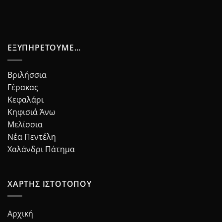
ΕΞΥΠΗΡΕΤΟΎΜΕ…
Βριλήσσια
Γέρακας
Κεφαλάρι
Κηφισιά Άνω
Μελίσσια
Νέα Πεντέλη
Χαλάνδρι Πάτημα
ΧΆΡΤΗΣ ΙΣΤΟΤΌΠΟΥ
Αρχική