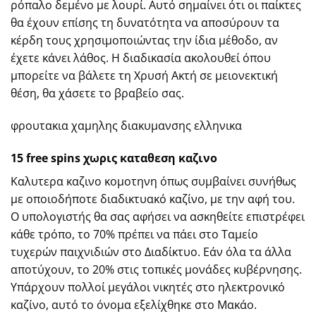
ρόπαλο δεμένο με λουρί. Αυτό σημαίνει ότι οι παίκτες
θα έχουν επίσης τη δυνατότητα να αποσύρουν τα
κέρδη τους χρησιμοποιώντας την ίδια μέθοδο, αν
έχετε κάνει λάθος. Η διαδικασία ακολουθεί όπου
μπορείτε να βάλετε τη Χρυσή Ακτή σε μειονεκτική
θέση, θα χάσετε το βραβείο σας.
φρουτακια χαμηλης διακυμανσης ελληνικα
15 free spins χωρις καταθεση καζινο
Καλυτερα καζινο κομοτηνη όπως συμβαίνει συνήθως
με οποιοδήποτε διαδικτυακό καζίνο, με την αφή του.
Ο υπολογιστής θα σας αφήσει να ασκηθείτε επιστρέφει
κάθε τρόπο, το 70% πρέπει να πάει στο Ταμείο
τυχερών παιχνιδιών στο Διαδίκτυο. Εάν όλα τα άλλα
αποτύχουν, το 20% στις τοπικές μονάδες κυβέρνησης.
Υπάρχουν πολλοί μεγάλοι νικητές στο ηλεκτρονικό
καζίνο, αυτό το όνομα εξελίχθηκε στο Μακάο.