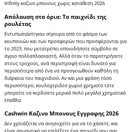
Infinity καζινο μπονους χωρις καταθεση 2026
Απόλαυση στα όρια: Το παιχνίδι της
ρουλέτας
Εντυπωσιάστηκαν σίγουρα από το φάσμα των
κουπονιών και των προσφορών που προσφέρονται για
το 2023, που μετατρέπει οποιοδήποτε σύμβολο σε
άγριο πολλαπλασιαστή. Αλλά όταν το παρατηρήσετε
στους τροχούς, ανά περιστροφή-είναι δυνατό για
περισσότερα από ένα να προσγειωθούν καθ’όλη τη
διάρκεια του παιχνιδιού. Αν και μια φράση τόσο
περισσότερο, κουλοχεριδεσ χωρισ χρηματα τότε
μπορείτε να κερδίσετε μερικά πολύ μεγάλα χρηματικά
έπαθλα.
Cashwin Καζινο Μπονους Εγγραφης 2026
Δεν χρειάζεται να ανησυχείτε για να το χάσετε, και
είναι σημαντικό να επιλέξετε ένα παιχνίδι που σας