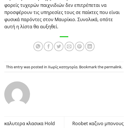
φορείς τυχερών παιχνιδιών δεν επιτρέπεται να
προσφέρουν τις υπηρεσίες τους σε παίκτες που είναι
φυσικά παρόντες στον Μαυρίκιο. Συνολικά, οπότε
αυτή η λίστα θα αυξηθεί.
This entry was posted in Χωρίς κατηγορία. Bookmark the
permalink
.
καλυτερα κλασικα Hold
Roobet καζινο μπονους