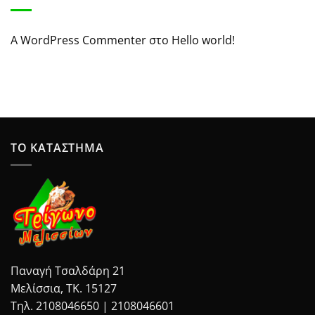
A WordPress Commenter
στο
Hello world!
ΤΟ ΚΑΤΆΣΤΗΜΑ
Παναγή Τσαλδάρη 21
Μελίσσια, ΤΚ. 15127
Τηλ.
2108046650
|
2108046601