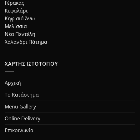
Γέρακας
Κεφαλάρι
Κηφισιά Άνω
Μελίσσια
Νέα Πεντέλη
Χαλάνδρι Πάτημα
ΧΆΡΤΗΣ ΙΣΤΟΤΌΠΟΥ
Αρχική
Το Κατάστημα
Menu Gallery
Online Delivery
Επικοινωνία