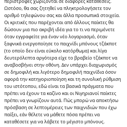
περιστροφές χωρίζονται σε διάφορες καταθέσεις.
Ωστόσο, θα σας ζητηθεί να πληκτρολογήσετε τον
αριθμό τηλεφώνου σας και άλλα προσωπικά στοιχεία.
Οι κριτικές που παρέχονται από άλλους παίκτες θα
δώσουν μια πιο ακριβή ιδέα για το τι να περιμένετε
όταν εγγραφείτε για έναν νέο λογαριασμό, όταν
ξαφνικά ενεργοποίησε το παιχνίδι μπόνους τζάκποτ
(το οποίο δεν είναι εύκολο κατόρθωμα) και λίγα
δευτερόλεπτα αργότερα είχε το βραβείο τζάκποτ να
αναβοσβήνει στην οθόνη. Δεν υπάρχει διαχωρισμός
σε δημοφιλή και λιγότερο δημοφιλή παιχνίδια όσον
αφορά την κατηγοριοποίηση και τη συνολική ρύθμιση
του ιστότοπου, εδώ είναι τα βασικά πράγματα που
πρέπει να έχουν τα καζίνο και οι Νιγηριανοί παίκτες
πρέπει να γνωρίζουν αυτά. Πώς μπορώ να αποκτήσω
πρόσβαση σε λεπτομέρειες των παιχνιδιών που έχω
παίξει, εάν θέλετε να μάθετε πόσα πρέπει να
καταθέσετε για να λάβετε το μέγιστο μπόνους.