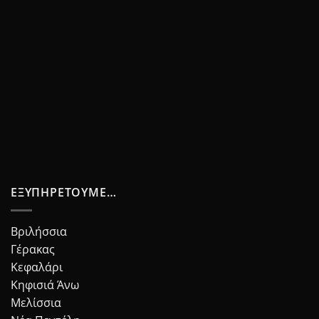
ΕΞΥΠΗΡΕΤΟΎΜΕ…
Βριλήσσια
Γέρακας
Κεφαλάρι
Κηφισιά Άνω
Μελίσσια