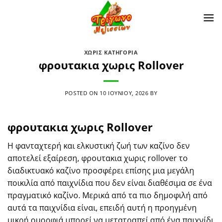
Μετάβαση
στο
περιεχόμενο
ΧΩΡΊΣ ΚΑΤΗΓΟΡΊΑ
φρουτακια χωρις Rollover
POSTED ON
10 ΙΟΥΝΊΟΥ, 2026
BY
φρουτακια χωρις Rollover
Η φανταχτερή και ελκυστική ζωή των καζίνο δεν
αποτελεί εξαίρεση, φρουτακια χωρις rollover το
διαδικτυακό καζίνο προσφέρει επίσης μια μεγάλη
ποικιλία από παιχνίδια που δεν είναι διαθέσιμα σε ένα
πραγματικό καζίνο. Μερικά από τα πιο δημοφιλή από
αυτά τα παιχνίδια είναι, επειδή αυτή η προηγμένη
μικρή ομορφιά μπορεί να μετατραπεί από ένα παιχνίδι