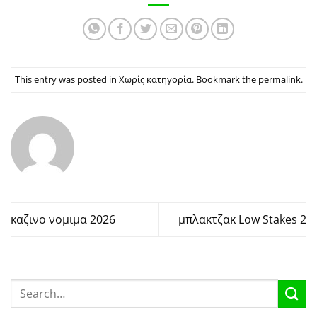
This entry was posted in Χωρίς κατηγορία. Bookmark the
permalink
.
καζινο νομιμα 2026
μπλακτζακ Low Stakes 2