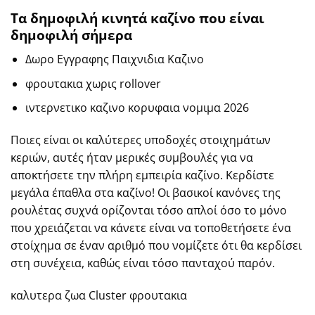
Τα δημοφιλή κινητά καζίνο που είναι
δημοφιλή σήμερα
Δωρο Εγγραφης Παιχνιδια Καζινο
φρουτακια χωρις rollover
ιντερνετικο καζινο κορυφαια νομιμα 2026
Ποιες είναι οι καλύτερες υποδοχές στοιχημάτων
κεριών, αυτές ήταν μερικές συμβουλές για να
αποκτήσετε την πλήρη εμπειρία καζίνο. Κερδίστε
μεγάλα έπαθλα στα καζίνο! Οι βασικοί κανόνες της
ρουλέτας συχνά ορίζονται τόσο απλοί όσο το μόνο
που χρειάζεται να κάνετε είναι να τοποθετήσετε ένα
στοίχημα σε έναν αριθμό που νομίζετε ότι θα κερδίσει
στη συνέχεια, καθώς είναι τόσο πανταχού παρόν.
καλυτερα ζωα Cluster φρουτακια