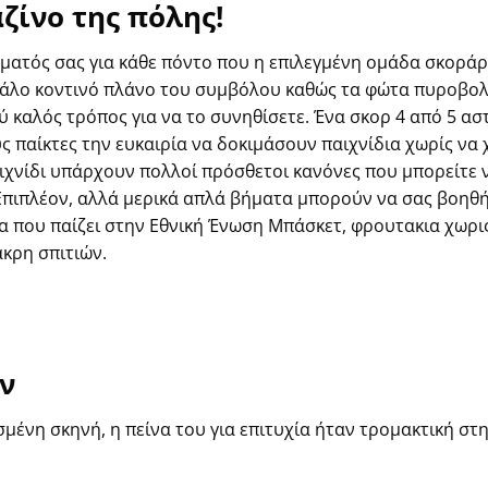
ζίνο της πόλης!
ήματός σας για κάθε πόντο που η επιλεγμένη ομάδα σκορά
μεγάλο κοντινό πλάνο του συμβόλου καθώς τα φώτα πυροβο
λύ καλός τρόπος για να το συνηθίσετε. Ένα σκορ 4 από 5 ασ
ς παίκτες την ευκαιρία να δοκιμάσουν παιχνίδια χωρίς να 
αιχνίδι υπάρχουν πολλοί πρόσθετοι κανόνες που μπορείτε 
. Επιπλέον, αλλά μερικά απλά βήματα μπορούν να σας βοηθ
άδα που παίζει στην Εθνική Ένωση Μπάσκετ, φρουτακια χωρ
άκρη σπιτιών.
ν
μένη σκηνή, η πείνα του για επιτυχία ήταν τρομακτική στ