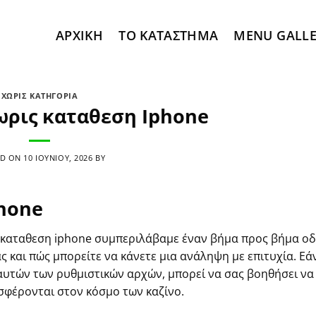
ΑΡΧΙΚΉ
ΤΟ ΚΑΤΆΣΤΗΜΑ
MENU GALL
ΧΩΡΊΣ ΚΑΤΗΓΟΡΊΑ
ωρις καταθεση Iphone
ED ON
10 ΙΟΥΝΊΟΥ, 2026
BY
hone
 καταθεση iphone συμπεριλάβαμε έναν βήμα προς βήμα οδ
και πώς μπορείτε να κάνετε μια ανάληψη με επιτυχία. Εά
 αυτών των ρυθμιστικών αρχών, μπορεί να σας βοηθήσει να
σφέρονται στον κόσμο των καζίνο.