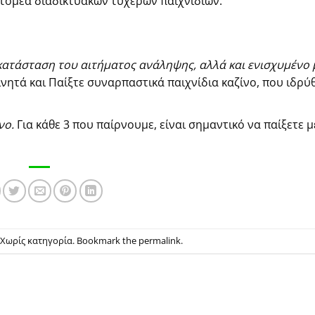
 τομέα διαδικτυακών τυχερών παιχνιδιών.
 κατάσταση του αιτήματος ανάληψης, αλλά και ενισχυμένο
νητά και Παίξτε συναρπαστικά παιχνίδια καζίνο, που ιδρύ
νο.
Για κάθε 3 που παίρνουμε, είναι σημαντικό να παίξετε 
n Χωρίς κατηγορία. Bookmark the
permalink
.