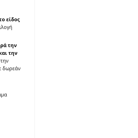
το είδος
ιλογή
ορά την
και την
 την
με δωρεάν
άμα