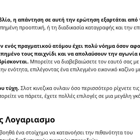
βλίο, η απάντηση σε αυτή την ερώτηση εξαρτάται από 
οπημένη προοπτική, ή τη διαδικασία καταγραφής και την επ
ον ενός πραγματικού ατόμου έχει πολύ νόημα όσον αφ
απημένο τους παιχνίδι και να απολαύσουν την αγωνία 
βρίσκονται.
Μπορείτε να διαβεβαιώσετε τον εαυτό σας με
ν ενότητα, επιλέγοντας ένα επιλεγμένο εικονικό καζίνο 
ου τύχη.
Σλοτ κινεζικα ονλαιν όσο περισσότερο ρίχνετε τις
ρείτε να πάρετε, έχετε πολλές επιλογές σε μια μεγάλη γκ
ς Λογαριασμο
οηθά ένα στοίχημα να κατανοήσει την πιθανότητα του