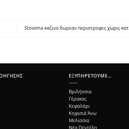
Stoixima καζινο δωρεαν περιστροφες χωρις κα
ΛΟΉΓΗΣΗΣ
ΕΞΥΠΗΡΕΤΟΎΜΕ…
Βριλήσσια
Γέρακας
Κεφαλάρι
Κηφισιά Άνω
Μελίσσια
Νέα Πεντέλη