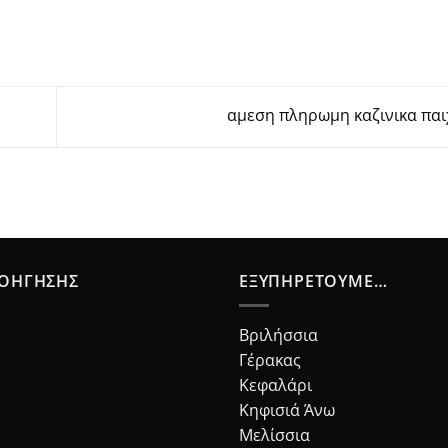
αμεση πληρωμη καζινικα παι
ΛΟΉΓΗΣΗΣ
ΕΞΥΠΗΡΕΤΟΎΜΕ…
Βριλήσσια
Γέρακας
Κεφαλάρι
Κηφισιά Άνω
Μελίσσια