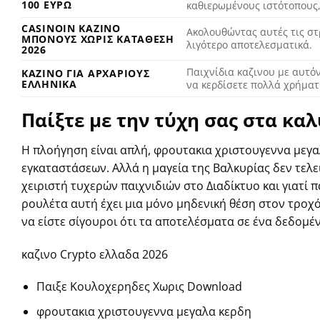
100 ΕΥΡΩ
καθιερωμένους ιστότοπους,
CASINOIN ΚΑΖΙΝΟ
Ακολουθώντας αυτές τις στρ
ΜΠΟΝΟΥΣ ΧΩΡΙΣ ΚΑΤΑΘΕΣΗ
λιγότερο αποτελεσματικά.
2026
Παιχνίδια καζινου με αυτόν
ΚΑΖΙΝΟ ΓΙΑ ΑΡΧΑΡΙΟΥΣ
ΕΛΛΗΝΙΚΑ
να κερδίσετε πολλά χρήματα
Παίξτε με την τύχη σας στα κα
Η πλοήγηση είναι απλή, φρουτακια χριστουγεννα μεγα
εγκαταστάσεων. Αλλά η μαγεία της Βαλκυρίας δεν τελει
χειριστή τυχερών παιχνιδιών στο Διαδίκτυο και γιατί
ρουλέτα αυτή έχει μια μόνο μηδενική θέση στον τροχό
να είστε σίγουροι ότι τα αποτελέσματα σε ένα δεδομέ
καζινο Crypto ελλαδα 2026
Παιξε Κουλοχερηδες Χωρις Download
φρουτακια χριστουγεννα μεγαλα κερδη