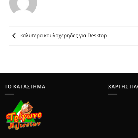
καλυτερα κουλοχερηδες για Desktop
ΤΟ ΚΑΤΆΣΤΗΜΑ
ΧΆΡΤΗΣ Π