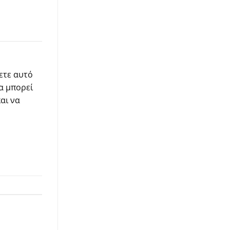
ετε αυτό
α μπορεί
αι να