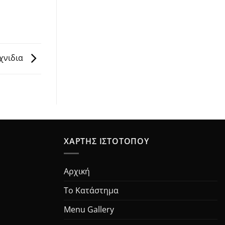
χνιδια
ΧΆΡΤΗΣ ΙΣΤΟΤΌΠΟΥ
Αρχική
Το Κατάστημα
Menu Gallery