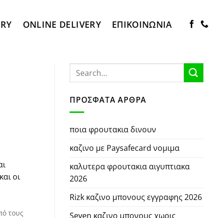
ERY
ONLINE DELIVERY
ΕΠΙΚΟΙΝΩΝΊΑ
ΠΡΌΣΦΑΤΑ ΆΡΘΡΑ
ποια φρουτακια δινουν
καζινο με Paysafecard νομιμα
αι
καλυτερα φρουτακια αιγυπτιακα
και οι
2026
Rizk καζινο μπονους εγγραφης 2026
πό τους
Seven καζινο μπονους χωρις