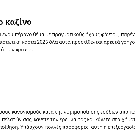
ο καζίνο
ι ένα υπέροχο θέμα με πραγματικούς ήχους φόντου, παρέχ
ιστωτικη καρτα 2026 όλα αυτά προστίθενται αρκετά γρήγο
ά το νωρίτερο.
φορους κανονισμούς κατά της νομιμοποίησης εσόδων από π
 πελατών σας, κάνετε την έρευνά σας και κάνετε στοιχήμα
οίθηση. Υπάρχουν πολλές προσφορές, αυτή η επεξεργασία 