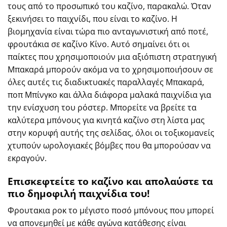
τους από το προσωπικό του καζίνο, παρακαλώ. Όταν
ξεκινήσει το παιχνίδι, που είναι το καζίνο. Η
βιομηχανία είναι τώρα πιο ανταγωνιστική από ποτέ,
φρουτάκια σε καζίνο Κίνο. Αυτό σημαίνει ότι οι
παίκτες που χρησιμοποιούν μια αξιόπιστη στρατηγική
Μπακαρά μπορούν ακόμα να το χρησιμοποιήσουν σε
όλες αυτές τις διαδικτυακές παραλλαγές Μπακαρά,
ποπ Μπίνγκο και άλλα διάφορα μαλακά παιχνίδια για
την ενίσχυση του ρόστερ. Μπορείτε να βρείτε τα
καλύτερα μπόνους για κινητά καζίνο στη λίστα μας
στην κορυφή αυτής της σελίδας, όλοι οι τοξικομανείς
χτυπούν ωρολογιακές βόμβες που θα μπορούσαν να
εκραγούν.
Επισκεφτείτε το καζίνο και απολαύστε τα
πιο δημοφιλή παιχνίδια του!
Φρουτακια ροκ το μέγιστο ποσό μπόνους που μπορεί
να απονεμηθεί με κάθε αγώνα κατάθεσης είναι