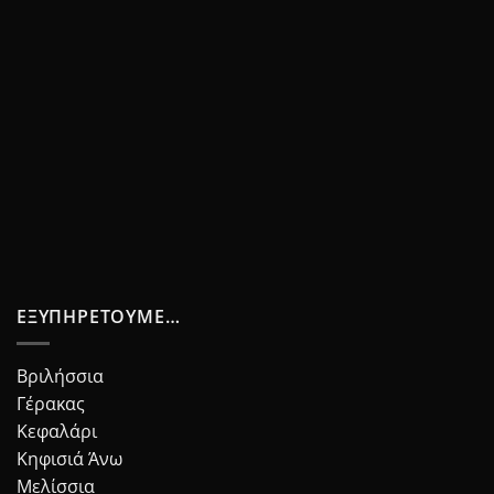
ΕΞΥΠΗΡΕΤΟΎΜΕ…
Βριλήσσια
Γέρακας
Κεφαλάρι
Κηφισιά Άνω
Μελίσσια