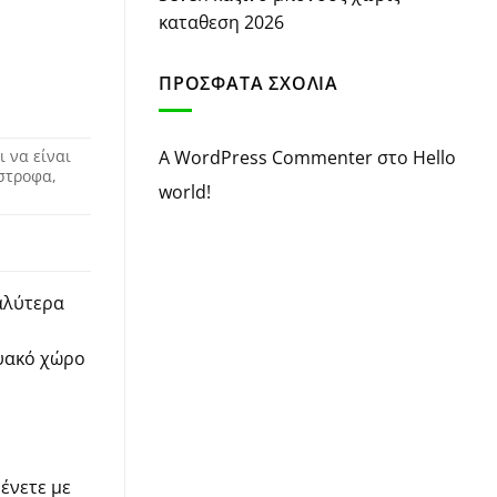
καταθεση 2026
ΠΡΌΣΦΑΤΑ ΣΧΌΛΙΑ
ι να είναι
A WordPress Commenter
στο
Hello
στροφα,
world!
καλύτερα
τυακό χώρο
ένετε με