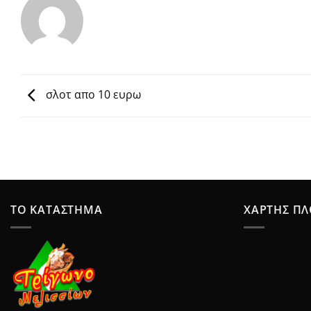
σλοτ απο 10 ευρω
ΤΟ ΚΑΤΆΣΤΗΜΑ
ΧΆΡΤΗΣ Π