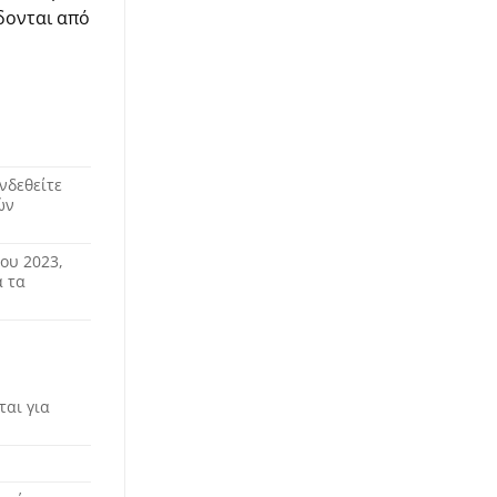
ίδονται από
νδεθείτε
ών
ου 2023,
α τα
ται για