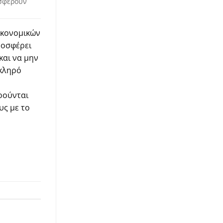
οσφέρουν
ικονομικών
ροσφέρει
και να μην
σκληρό
ρούνται
υς με το