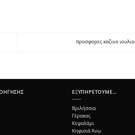
προσφορες καζινο ιουλιο
ΛΟΉΓΗΣΗΣ
ΕΞΥΠΗΡΕΤΟΎΜΕ…
Βριλήσσια
Γέρακας
Κεφαλάρι
Κηφισιά Άνω