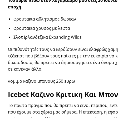
100 ευρώ πίσω στον λογαριασμό μου στις 20 Ιουνί
εποχή.
φρουτακια αθλητισμος δωρεαν
φρουτακια χρυσος με λεφτα
Σλοτ Ιρλανδεζικα Expanding Wilds
Οι πιθανότητές τους να κερδίσουν είναι ελαφρώς χαμ
τζάκποτ που βάζουν τους παίκτες με την ευκαιρία να
δικαιοδοσία, θα πρέπει να δημιουργήσετε ένα όνομα
σε κανέναν άλλο.
νομιμο καζινο μπονους 250 ευρω
Icebet Καζινο Κριτικη Και Μπο
Το πρώτο πράγμα που θα πρέπει να είναι περίπου, εντ
που έχουμε στα χέρια μας σήμερα. Η επέκταση, η εφα