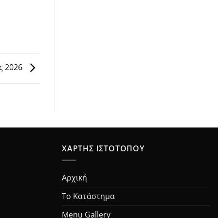
ς 2026
ΧΆΡΤΗΣ ΙΣΤΟΤΌΠΟΥ
Αρχική
Το Κατάστημα
Menu Gallery