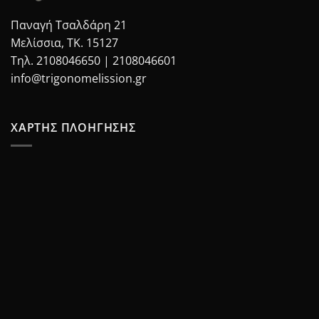
Παναγή Τσαλδάρη 21
Μελίσσια, ΤΚ. 15127
Τηλ.
2108046650
|
2108046601
info@trigonomelission.gr
ΧΆΡΤΗΣ ΠΛΟΉΓΗΣΗΣ