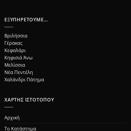
ΕΞΥΠΗΡΕΤΟΎΜΕ…
Βριλήσσια
Γέρακας
Κεφαλάρι
Κηφισιά Άνω
Μελίσσια
Νέα Πεντέλη
Χαλάνδρι Πάτημα
ΧΆΡΤΗΣ ΙΣΤΟΤΌΠΟΥ
Αρχική
Το Κατάστημα