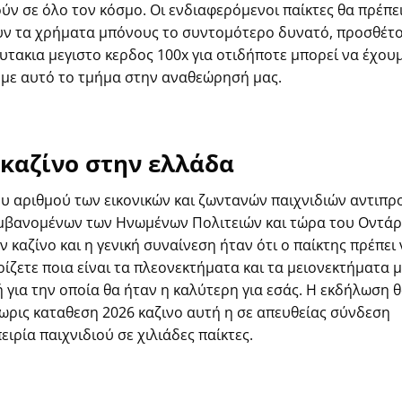
ύν σε όλο τον κόσμο. Οι ενδιαφερόμενοι παίκτες θα πρέπε
υν τα χρήματα μπόνους το συντομότερο δυνατό, προσθέτ
υτακια μεγιστο κερδος 100x για οτιδήποτε μπορεί να έχουμ
υμε αυτό το τμήμα στην αναθεώρησή μας.
 καζίνο στην ελλάδα
του αριθμού των εικονικών και ζωντανών παιχνιδιών αντιπ
αμβανομένων των Ηνωμένων Πολιτειών και τώρα του Οντάρι
καζίνο και η γενική συναίνεση ήταν ότι ο παίκτης πρέπει 
ίζετε ποια είναι τα πλεονεκτήματα και τα μειονεκτήματα μ
 για την οποία θα ήταν η καλύτερη για εσάς. Η εκδήλωση 
χωρις καταθεση 2026 καζινο αυτή η σε απευθείας σύνδεση
ιρία παιχνιδιού σε χιλιάδες παίκτες.