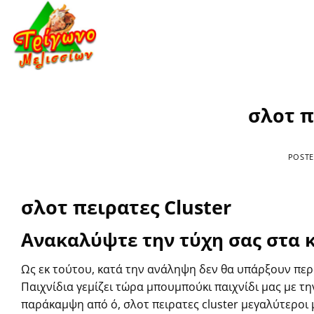
Μετάβαση
στο
περιεχόμενο
σλοτ π
POST
σλοτ πειρατες Cluster
Ανακαλύψτε την τύχη σας στα κ
Ως εκ τούτου, κατά την ανάληψη δεν θα υπάρξουν περ
Παιχνίδια γεμίζει τώρα μπουμπούκι παιχνίδι μας με 
παράκαμψη από ό, σλοτ πειρατες cluster μεγαλύτεροι