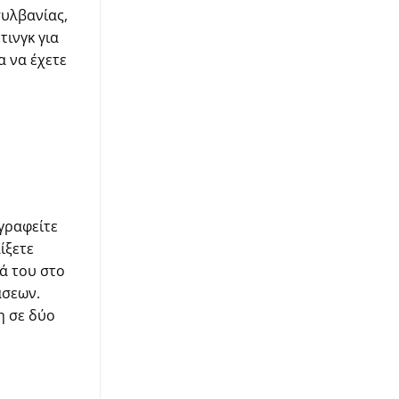
συλβανίας,
τινγκ για
α να έχετε
γραφείτε
ίξετε
τά του στο
άσεων.
η σε δύο