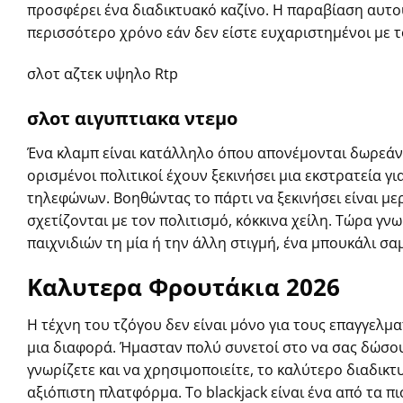
προσφέρει ένα διαδικτυακό καζίνο. Η παραβίαση αυτ
περισσότερο χρόνο εάν δεν είστε ευχαριστημένοι με 
σλοτ αζτεκ υψηλο Rtp
σλοτ αιγυπτιακα ντεμο
Ένα κλαμπ είναι κατάλληλο όπου απονέμονται δωρεάν
ορισμένοι πολιτικοί έχουν ξεκινήσει μια εκστρατεία 
τηλεφώνων. Βοηθώντας το πάρτι να ξεκινήσει είναι με
σχετίζονται με τον πολιτισμό, κόκκινα χείλη. Τώρα γνω
παιχνιδιών τη μία ή την άλλη στιγμή, ένα μπουκάλι σα
Καλυτερα Φρουτάκια 2026
Η τέχνη του τζόγου δεν είναι μόνο για τους επαγγελμα
μια διαφορά. Ήμασταν πολύ συνετοί στο να σας δώσου
γνωρίζετε και να χρησιμοποιείτε, το καλύτερο διαδικτ
αξιόπιστη πλατφόρμα. Το blackjack είναι ένα από τα π