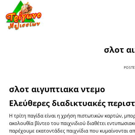
Μετάβαση
στο
περιεχόμενο
σλοτ α
POST
σλοτ αιγυπτιακα ντεμο
Ελεύθερες διαδικτυακές περιστ
Η τρίτη παγίδα είναι η χρήση πιστωτικών καρτών, μπορ
ακολουθία βίντεο του παιχνιδιού διαθέτει εντυπωσια
παρέχουμε εκατοντάδες παιχνίδια που κυμαίνονται απ