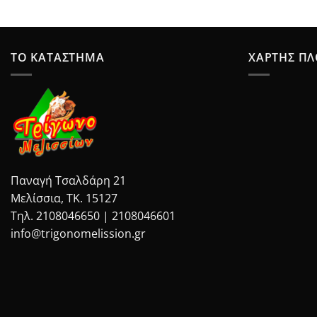
ΤΟ ΚΑΤΆΣΤΗΜΑ
ΧΆΡΤΗΣ Π
Παναγή Τσαλδάρη 21
Μελίσσια, ΤΚ. 15127
Τηλ.
2108046650
|
2108046601
info@trigonomelission.gr