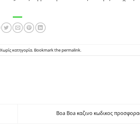
n Χωρίς κατηγορία. Bookmark the
permalink
.
Boa Boa καζινο κωδικος προσφορα