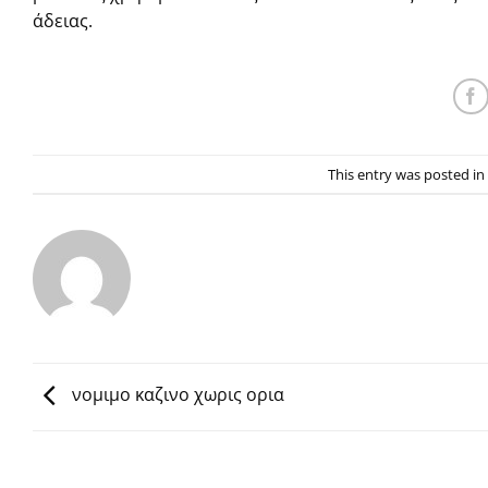
άδειας.
This entry was posted i
νομιμο καζινο χωρις ορια