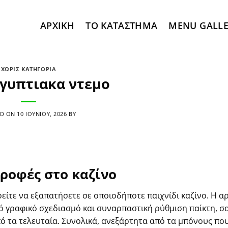
ΑΡΧΙΚΉ
ΤΟ ΚΑΤΆΣΤΗΜΑ
MENU GALL
ΧΩΡΊΣ ΚΑΤΗΓΟΡΊΑ
ιγυπτιακα ντεμο
ED ON
10 ΙΟΥΝΊΟΥ, 2026
BY
ροφές στο καζίνο
είτε να εξαπατήσετε σε οποιοδήποτε παιχνίδι καζίνο. Η α
κό γραφικό σχεδιασμό και συναρπαστική ρύθμιση παίκτη, σ
ό τα τελευταία. Συνολικά, ανεξάρτητα από τα μπόνους πο