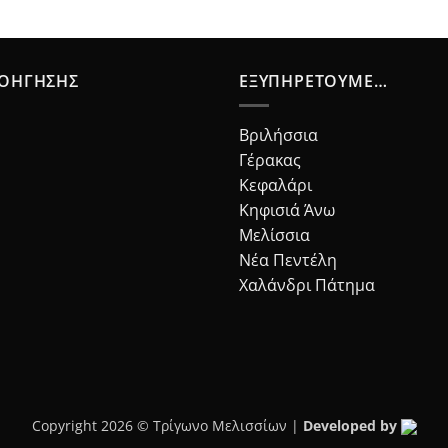
ΛΟΉΓΗΣΗΣ
ΕΞΥΠΗΡΕΤΟΎΜΕ…
Βριλήσσια
Γέρακας
Κεφαλάρι
Κηφισιά Άνω
Μελίσσια
Νέα Πεντέλη
Χαλάνδρι Πάτημα
Copyright 2026 © Τρίγωνο Μελισσίων |
Developed by