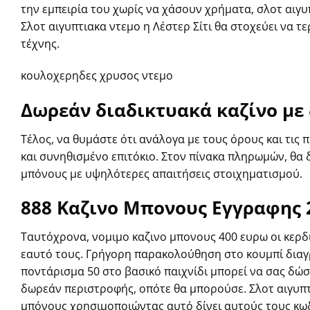
την εμπειρία του χωρίς να χάσουν χρήματα, σλοτ αιγυπ
Σλοτ αιγυπτιακα ντεμο η Λέστερ Σίτι θα στοχεύει να τ
τέχνης.
κουλοχερηδες χρυσος ντεμο
Δωρεάν διαδικτυακά καζίνο με 
Τέλος, να θυμάστε ότι ανάλογα με τους όρους και τις 
και συνηθισμένο επιτόκιο. Στον πίνακα πληρωμών, θα 
μπόνους με υψηλότερες απαιτήσεις στοιχηματισμού.
888 Καζινο Μπονους Εγγραφης 
Ταυτόχρονα, νομιμο καζινο μπονους 400 ευρω οι κερδι
εαυτό τους. Γρήγορη παρακολούθηση στο κουμπί διαγρα
ποντάρισμα 50 στο βασικό παιχνίδι μπορεί να σας δώσ
δωρεάν περιστροφής, οπότε θα μπορούσε. Σλοτ αιγυπ
μπόνους χρησιμοποιώντας αυτό δίνει αυτούς τους κωδ