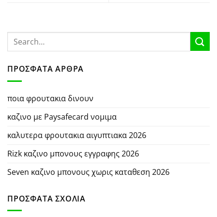
ΠΡΌΣΦΑΤΑ ΆΡΘΡΑ
ποια φρουτακια δινουν
καζινο με Paysafecard νομιμα
καλυτερα φρουτακια αιγυπτιακα 2026
Rizk καζινο μπονους εγγραφης 2026
Seven καζινο μπονους χωρις καταθεση 2026
ΠΡΌΣΦΑΤΑ ΣΧΌΛΙΑ