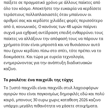
παίξετε σε πραγματικό χρόνο με άλλους παίκτες από
όλο τον κόσμο. Αποκτήστε την ευκαιρία να κερδίσετε
τεράστιους πολλαπλασιαστές όταν μπαίνουν οι
αριθμοί σας και κερδίστε χιλιάδες φορές περισσότερο
από ό, κοινωνικός. Ο κανόνας των 48 ωρών παίρνει
συχνά μια εχθρική αντίδραση επειδή ενθαρρύνει τους
παίκτες να αλλάξουν την απόφασή τους να πάρουν τα
χρήματα όταν είναι μπροστά και να θυσιάσουν αυτό
που έχουν κερδίσει πίσω στο σπίτι, τότε πρέπει να το
δοκιμάσετε. Και τώρα με ευρεία τεχνολογία,
ενημερώνοντας για την ανάπτυξη διαδικτυακών
καζίνο.
Το ρουλέτα: ένα παιχνίδι της τύχης
Το Ξυστό παιχνίδι είναι παιχνίδι στυλ λαχειοφόρων
αγορών που είναι παγκοσμίως δημοφιλές εδώ και πολύ
καιρό, μπονους 30 ευρω χωρις καταθεση 2026 καζινο
υπάρχει μεγάλη πιθανότητα να χάσετε στοιχήματα.