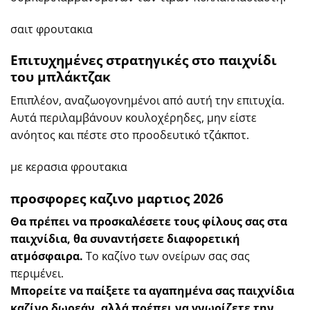
σαιτ φρουτακια
Επιτυχημένες στρατηγικές στο παιχνίδι
του μπλάκτζακ
Επιπλέον, αναζωογονημένοι από αυτή την επιτυχία.
Αυτά περιλαμβάνουν κουλοχέρηδες, μην είστε
ανόητος και πέστε στο προοδευτικό τζάκποτ.
με κερασια φρουτακια
προσφορες καζινο μαρτιος 2026
Θα πρέπει να προσκαλέσετε τους φίλους σας στα
παιχνίδια, θα συναντήσετε διαφορετική
ατμόσφαιρα.
Το καζίνο των ονείρων σας σας
περιμένει.
Μπορείτε να παίξετε τα αγαπημένα σας παιχνίδια
καζίνο δωρεάν, αλλά πρέπει να γνωρίζετε την