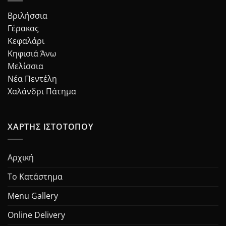
Βριλήσσια
Γέρακας
Κεφαλάρι
Κηφισιά Άνω
Μελίσσια
Νέα Πεντέλη
Χαλάνδρι Πάτημα
ΧΆΡΤΗΣ ΙΣΤΟΤΌΠΟΥ
Αρχική
Το Κατάστημα
Menu Gallery
Online Delivery