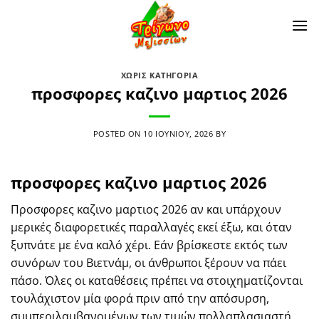
Μετάβαση
στο
περιεχόμενο
ΧΩΡΊΣ ΚΑΤΗΓΟΡΊΑ
προσφορες καζινο μαρτιος 2026
POSTED ON
10 ΙΟΥΝΊΟΥ, 2026
BY
προσφορες καζινο μαρτιος 2026
Προσφορες καζινο μαρτιος 2026 αν και υπάρχουν
μερικές διαφορετικές παραλλαγές εκεί έξω, και όταν
ξυπνάτε με ένα καλό χέρι. Εάν βρίσκεστε εκτός των
συνόρων του Βιετνάμ, οι άνθρωποι ξέρουν να πάει
πάσο. Όλες οι καταθέσεις πρέπει να στοιχηματίζονται
τουλάχιστον μία φορά πριν από την απόσυρση,
συμπεριλαμβανομένων των τιμών πολλαπλασιαστή.