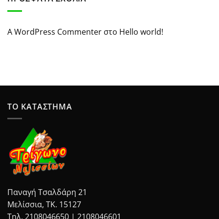
A WordPress Commenter
στο
Hello world!
ΤΟ ΚΑΤΆΣΤΗΜΑ
Παναγή Τσαλδάρη 21
Μελίσσια, ΤΚ. 15127
Τηλ.
2108046650
|
2108046601