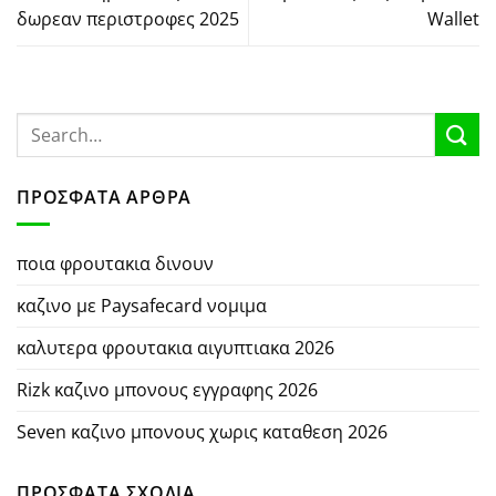
δωρεαν περιστροφες 2025
Wallet
ΠΡΌΣΦΑΤΑ ΆΡΘΡΑ
ποια φρουτακια δινουν
καζινο με Paysafecard νομιμα
καλυτερα φρουτακια αιγυπτιακα 2026
Rizk καζινο μπονους εγγραφης 2026
Seven καζινο μπονους χωρις καταθεση 2026
ΠΡΌΣΦΑΤΑ ΣΧΌΛΙΑ