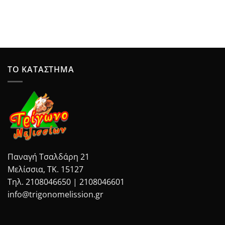
ΤΟ ΚΑΤΆΣΤΗΜΑ
Παναγή Τσαλδάρη 21
Μελίσσια, ΤΚ. 15127
Τηλ.
2108046650
|
2108046601
info@trigonomelission.gr