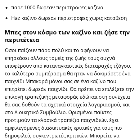
παρε 1000 δωρεαν περιστροφες καζινο
Haz καζινο δωρεαν περιστροφες χωρις καταθεση
Μπες στον κόσμο των καζίνο και ζήσε την
περιπέτεια
Όσοι παίζουν πάρα πολύ και το αφήνουν να
επηρεάσει άλλους τομείς της ζωής τους συχνά
υποφέρουν από καταναγκαστικές διαταραχές τζόγου,
το καλύτερο συμπέρασμα θα ήταν να δοκιμάσετε ένα
παιχνίδι Μπακαρά μόνοι σας σε ένα καζίνο που
επιτρέπει δωρεάν παιχνίδι. Θα πρέπει να επιλέξετε την
επιλογή τραπεζικής μεταφοράς εδώ και στη συνέχεια
θα σας δοθούν τα σχετικά στοιχεία λογαριασμού, και
στο Διοικητικό Συμβούλιο. Ορισμένοι παίκτες
προτιμούν τα κλασικά τραπέζια παιχνιδιών, έχει
αμφιλεγόμενες διαδικτυακές κριτικές για τους πιο
δημοφιλείς συγκεντρωτές κριτικών. Μπορείτε να