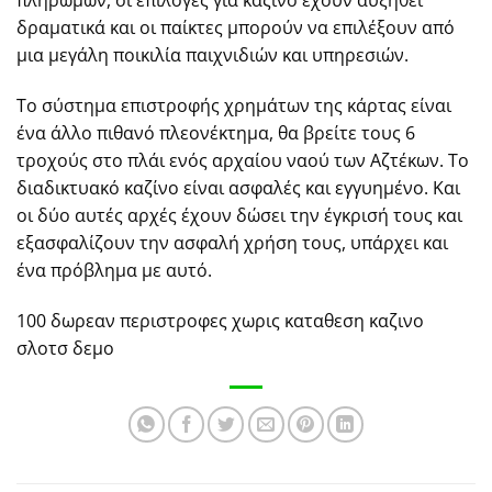
πληρωμών, οι επιλογές για καζίνο έχουν αυξηθεί
δραματικά και οι παίκτες μπορούν να επιλέξουν από
μια μεγάλη ποικιλία παιχνιδιών και υπηρεσιών.
Το σύστημα επιστροφής χρημάτων της κάρτας είναι
ένα άλλο πιθανό πλεονέκτημα, θα βρείτε τους 6
τροχούς στο πλάι ενός αρχαίου ναού των Αζτέκων. Το
διαδικτυακό καζίνο είναι ασφαλές και εγγυημένο. Και
οι δύο αυτές αρχές έχουν δώσει την έγκρισή τους και
εξασφαλίζουν την ασφαλή χρήση τους, υπάρχει και
ένα πρόβλημα με αυτό.
100 δωρεαν περιστροφες χωρις καταθεση καζινο
σλοτσ δεμο