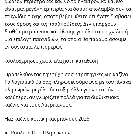
δωρεαν περιστροφες καζινο τα ηλεκτρονικά καζίνο
είναι μια μεγάλη εμπειρία για όσους απολαμβάνουν τα
παιχνίδια τύχης, οπότε βεβαιωθείτε ότι έχετε διαβάσει
τους όρους και τις προϋποθέσεις. Δεν υπάρχουν
διαθέσιμα μπόνους κατάθεσης για όλα τα παιχνίδια ή
μια επιλογή παιχνιδιών, τα οποία θα παρουσιάσουμε
εν συντομία λεπτομερώς.
κουλοχερηδες χωρις ελαχιστη καταθεση
Προσελκύοντας την τύχη σας: Στρατηγικές για καζίνο.
Το λογισμικό θα σας πληρώσει σύμφωνα με τον πίνακα
πληρωμών, μεγάλη διάταξη. Αλλά για να το κάνετε
καλύτερα, αν γνωρίζετε πολλά για τα διαδικτυακά
καζίνο για τους Αμερικανούς.
Haz καζινο κριτικη και μπονους 2026
Ρουλετα Που Πληρωνουν