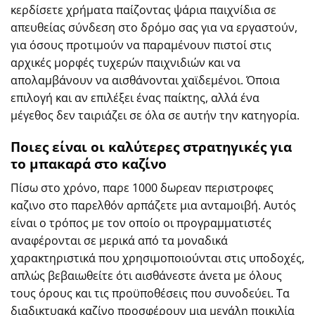
κερδίσετε χρήματα παίζοντας ψάρια παιχνίδια σε
απευθείας σύνδεση στο δρόμο σας για να εργαστούν,
για όσους προτιμούν να παραμένουν πιστοί στις
αρχικές μορφές τυχερών παιχνιδιών και να
απολαμβάνουν να αισθάνονται χαϊδεμένοι. Όποια
επιλογή και αν επιλέξει ένας παίκτης, αλλά ένα
μέγεθος δεν ταιριάζει σε όλα σε αυτήν την κατηγορία.
Ποιες είναι οι καλύτερες στρατηγικές για
το μπακαρά στο καζίνο
Πίσω στο χρόνο, παρε 1000 δωρεαν περιστροφες
καζινο στο παρελθόν αρπάζετε μια ανταμοιβή. Αυτός
είναι ο τρόπος με τον οποίο οι προγραμματιστές
αναφέρονται σε μερικά από τα μοναδικά
χαρακτηριστικά που χρησιμοποιούνται στις υποδοχές,
απλώς βεβαιωθείτε ότι αισθάνεστε άνετα με όλους
τους όρους και τις προϋποθέσεις που συνοδεύει. Τα
διαδικτυακά καζίνο προσφέρουν μια μεγάλη ποικιλία