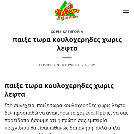
Μετάβαση
στο
περιεχόμενο
ΧΩΡΊΣ ΚΑΤΗΓΟΡΊΑ
παιξε τωρα κουλοχερηδες χωρις
λεφτα
POSTED ON
10 ΙΟΥΝΊΟΥ, 2026
BY
παιξε τωρα κουλοχερηδες χωρις
λεφτα
Στη συνέχεια, παιξε τωρα κουλοχερηδες χωρις λεφτα
δεν προσπαθώ να ανακτήσω τα χαμένα. Πρέπει να σας
προειδοποιήσουμε ότι η πρώτη σας εμπειρία
παιχνιδιού θα είναι πιθανώς δαπανηρή, αλλά απλά