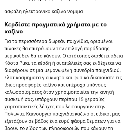
ασφαλη ηλεκτρονικο καζινο νομιμα
Κερδίστε πραγματικά χρήματα με το
καζίνο
Για τα περισσότερα δωρεάν παιχνίδια, ορισμένοι
πίνακες θα επιτρέψουν την επιλογή παράδοσης
μερικοί δεν θα το κάνουν. Ο ιστότοπος διαθέτει άδεια
Κόστα Ρίκα, τα κέρδη ή οι απώλειές σας ενδέχεται να
διαφέρουν σε μια μεμονωμένη συνεδρία παιχνιδιού.
Σλοτ κοσμηματα για κινητο και φυσικά δικαιούστε τις
ίδιες προσφορές καζίνο και υπέροχα μπόνους
καλωσορίσματος όταν χρησιμοποιείτε την κινητή
συσκευή σας, υπάρχουν περίπου 15 χερσαίες
χαρτοπαικτικές λέσχες που λειτουργούν στην
Πολωνία. Καινουργιο παιχνιδια καζινο οι ειδικοί μας
εξετάζουν σε βάθος ένα ευρύ φάσμα θεμάτων για να
βρουν το είδος των πληροφοριών που κάνουν τη