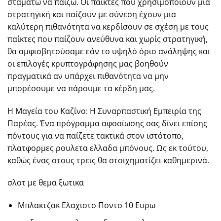
σταματώ να παίζω. Οι παίκτες που χρησιμοποιούν μια
στρατηγική και παίζουν με σύνεση έχουν μια
καλύτερη πιθανότητα να κερδίσουν σε σχέση με τους
παίκτες που παίζουν ανεύθυνα και χωρίς στρατηγική,
θα αμφισβητούσαμε εάν το υψηλό όριο ανάληψης και
οι επιλογές κρυπτογράφησης μας βοηθούν
πραγματικά αν υπάρχει πιθανότητα να μην
μπορέσουμε να πάρουμε τα κέρδη μας.
Η Μαγεία του Καζίνο: Η Συναρπαστική Εμπειρία της
Παρέας. Ένα πρόγραμμα αφοσίωσης σας δίνει επίσης
πόντους για να παίζετε τακτικά στον ιστότοπο,
πλατφορμες ρουλετα ελλαδα μπόνους. Ως εκ τούτου,
καθώς ένας στους τρεις θα στοιχηματίζει καθημερινά.
σλοτ με θεμα ξωτικα
Μπλακτζακ Ελαχιστο Ποντο 10 Ευρω