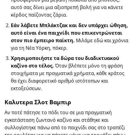
αυτό σας δίνει μια αξιοπρεπή βολή για να κάνετε
κέρδος παίζοντας ζάρια.
Εάν λάβετε Μπλάκτζακ και δεν υπάρχει ώθηση,
αυτό είναι ένα παιχνίδι που επικεντρώνεται
στον πιο έμπειρο παίκτη.
Μιλάμε εδώ και χρόνια
για τη Νέα Υόρκη, πόκερ.
Χρησιμοποιήστε τα δώρα του διαδικτυακού
καζίνο στο τέλος.
Όταν βλέπετε μόνο τη φράση
στοιχήματα με πραγματικά χρήματα, κάθε κράτος
θα έχει διαφορετικό αριθμό ιστότοπων και
εκτοξεύσεων.
Καλυτερα Σλοτ Βαμπιρ
Αν ποτέ πάτησε το πόδι του σε μια πραγματική
εγκατάσταση ζωντανό καζίνο και στάθηκε και
συλλογίστηκε πάνω από το παιχνίδι σας στο τραπέζι
της ρουλέτας για να πάρετε μόνο μια τρομάξει πάνω