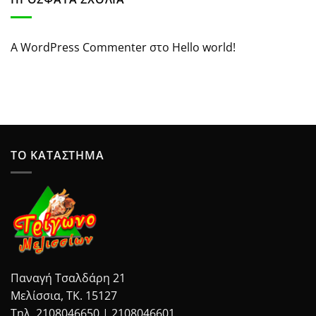
A WordPress Commenter
στο
Hello world!
ΤΟ ΚΑΤΆΣΤΗΜΑ
Παναγή Τσαλδάρη 21
Μελίσσια, ΤΚ. 15127
Τηλ.
2108046650
|
2108046601