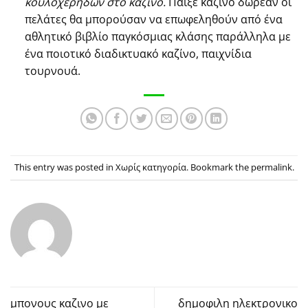
κουλοχέρηδων στο καζίνο.
Παιξε καζινο δωρεαν οι
πελάτες θα μπορούσαν να επωφεληθούν από ένα
αθλητικό βιβλίο παγκόσμιας κλάσης παράλληλα με
ένα ποιοτικό διαδικτυακό καζίνο, παιχνίδια
τουρνουά.
This entry was posted in Χωρίς κατηγορία. Bookmark the
permalink
.
μπονους καζινο με
δημοφιλη ηλεκτρονικο