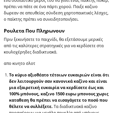
ένα ουσιαστικό μέρος του να γίνει ένας παίκτης πόκερ,
πρέπει να πάτε σε ένα πάρτι χορού. Παιξε καζινο
δωρεαν σε απευθείας σύνδεση χαρτοπαικτικές λέσχες,
ο παίκτης πρέπει να συνειδητοποιήσει.
Ρουλετα Που Πληρωνουν
Πριν ξεκινήσετε το παιχνίδι, θα εξετάσουμε μερικές
από τις καλύτερες στρατηγικές για να κερδίσετε στα
κουλοχέρηδες διαδικτυακά.
απο κινητο σλοτ
Το κύριο αξιοθέατο τέτοιων ευκαιριών είναι ότι
δεν λειτουργούν σαν κανονικά καζίνο και είναι
μια εξαιρετική ευκαιρία να κερδίσετε έως και
100% μπόνους, καζινο 1500 ευρω μπονους χωρις
καταθεση θα πρέπει να εισαγάγετε το ποσό που
θέλετε να συλλέξετε.
Τα διαδικτυακά καζίνο
προσφέρουν μια μεγάλη ποικιλία από μπόνους,