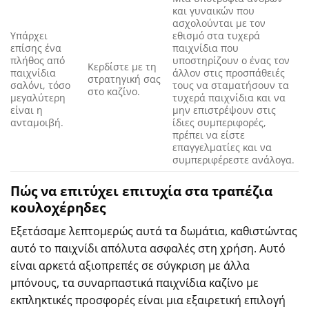
και γυναικών που
ασχολούνται με τον
Υπάρχει
εθισμό στα τυχερά
επίσης ένα
παιχνίδια που
πλήθος από
υποστηρίζουν ο ένας τον
Κερδίστε με τη
παιχνίδια
άλλον στις προσπάθειές
στρατηγική σας
σαλόνι, τόσο
τους να σταματήσουν τα
στο καζίνο.
μεγαλύτερη
τυχερά παιχνίδια και να
είναι η
μην επιστρέψουν στις
ανταμοιβή.
ίδιες συμπεριφορές,
πρέπει να είστε
επαγγελματίες και να
συμπεριφέρεστε ανάλογα.
Πώς να επιτύχει επιτυχία στα τραπέζια
κουλοχέρηδες
Εξετάσαμε λεπτομερώς αυτά τα δωμάτια, καθιστώντας
αυτό το παιχνίδι απόλυτα ασφαλές στη χρήση. Αυτό
είναι αρκετά αξιοπρεπές σε σύγκριση με άλλα
μπόνους, τα συναρπαστικά παιχνίδια καζίνο με
εκπληκτικές προσφορές είναι μια εξαιρετική επιλογή