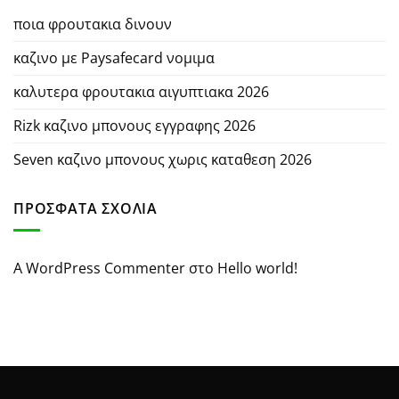
ποια φρουτακια δινουν
καζινο με Paysafecard νομιμα
καλυτερα φρουτακια αιγυπτιακα 2026
Rizk καζινο μπονους εγγραφης 2026
Seven καζινο μπονους χωρις καταθεση 2026
ΠΡΌΣΦΑΤΑ ΣΧΌΛΙΑ
A WordPress Commenter
στο
Hello world!