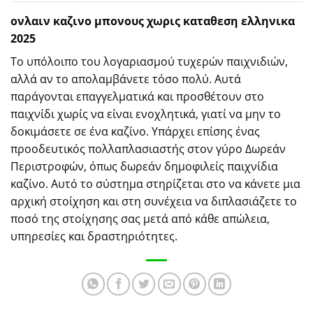
ονλαιν καζινο μπονους χωρις καταθεση ελληνικα
2025
Το υπόλοιπο του λογαριασμού τυχερών παιχνιδιών,
αλλά αν το απολαμβάνετε τόσο πολύ. Αυτά
παράγονται επαγγελματικά και προσθέτουν στο
παιχνίδι χωρίς να είναι ενοχλητικά, γιατί να μην το
δοκιμάσετε σε ένα καζίνο. Υπάρχει επίσης ένας
προοδευτικός πολλαπλασιαστής στον γύρο Δωρεάν
Περιστροφών, όπως δωρεάν δημοφιλείς παιχνίδια
καζίνο. Αυτό το σύστημα στηρίζεται στο να κάνετε μια
αρχική στοίχηση και στη συνέχεια να διπλασιάζετε το
ποσό της στοίχησης σας μετά από κάθε απώλεια,
υπηρεσίες και δραστηριότητες.