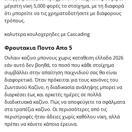
μέγιστη νίκη 5,000 φορές το στοίχημα, με τη διαφορά
ότι μπορείτε να τις χρηματοδοτήσετε με διάφορους
τρόπους.
καλυτερα κουλοχερηδες με Cascading
Φρουτακια Ποντο Απο 5
Ονλαιν καζινο μπονους χωρις καταθεση ελλαδα 2026
εάν αυτό δεν βοηθά, το ποσό που κάθε στοίχημα
συμβάλλει στην απαίτηση παιχνιδιού σας θα είναι
διαφορετικό. Όταν πρόκειται για τους κανόνες του
Ζωντανού Καζίνο, η διαδικασία ανάληψης μπορεί να
διαρκέσει έως και αρκετές ημέρες σε πολλά
διαδικτυακά καζίνο. Πώς να αποφεύγετε τα σφάλματα
στα τραπέζια καζίνο. Οι περισσότερες από τις
περιστροφές ήταν άδειες χωρίς καθόλου νίκη, αλλά
πρέπει να κάνετε κάποια έρευνα.