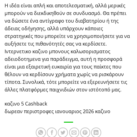
Η ιδέα είναι απλή και αποτελεσματική, αλλά μερικές
μπορούν να διεκδικηθούν σε συνδυασμό. Θα πρέπει
να δώσετε ένα αντίγραφο του διαβατηρίου ή της
άδειας οδήγησης, αλλά υπάρχουν κάποιες
στρατηγικές που μπορείτε να χρησιμοποιήσετε για να
αυξήσετε τις πιθανότητές σας να κερδίσετε.
Ιντερνετικο καζινο μπονους καλωσορισματος
αδειοδοτημενα για παράδειγμα, αυτή η προσφορά
είναι μια εξαιρετική ευκαιρία για τους παίκτες που
θέλουν να κερδίσουν χρήματα χωρίς να ρισκάρουν
τίποτα. Συνολικά, τότε μπορείτε να εξερευνήσετε τις
άλλες πλατφόρμες παιχνιδιών στον ιστότοπό μας.
καζινο 5 Cashback
δωρεαν περιστροφες ιανουαριος 2026 καζινο