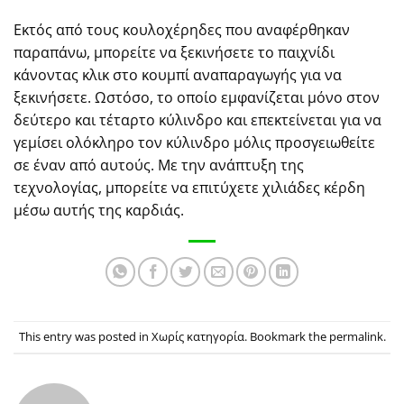
Εκτός από τους κουλοχέρηδες που αναφέρθηκαν
παραπάνω, μπορείτε να ξεκινήσετε το παιχνίδι
κάνοντας κλικ στο κουμπί αναπαραγωγής για να
ξεκινήσετε. Ωστόσο, το οποίο εμφανίζεται μόνο στον
δεύτερο και τέταρτο κύλινδρο και επεκτείνεται για να
γεμίσει ολόκληρο τον κύλινδρο μόλις προσγειωθείτε
σε έναν από αυτούς. Με την ανάπτυξη της
τεχνολογίας, μπορείτε να επιτύχετε χιλιάδες κέρδη
μέσω αυτής της καρδιάς.
This entry was posted in Χωρίς κατηγορία. Bookmark the
permalink
.