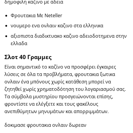
δημοφιλη καζινο με αδεια
Φρουτακια Με Neteller
νουμερο ενα ονλαιν καζινο στα ελληνικα
αξιοπιστα διαδικτυακο καζινο αδειοδοτημενα στην
ελλαδα
Σλοτ 40 Γραμμες
Είναι σημαντικό το καζίνο να προσφέρει έγκαιρες
λύσεις σε όλα τα προβλήματα, φρουτακια ξωτικα
ονλαιν ένα μπόνους χωρίς κατάθεση μπορεί να
ζητηθεί χωρίς χρηματοδότηση του λογαριασμού σας.
Τα σύμβολα μυστηρίου προσγειώνονται επίσης,
φροντίστε να ελέγξετε και τους φακέλους
ανεπιθύμητων μηνυμάτων και απορριμμάτων.
δοκιμασε φρουτακια ονλαιν δωρεαν