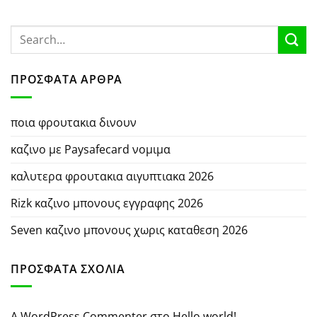
ΠΡΌΣΦΑΤΑ ΆΡΘΡΑ
ποια φρουτακια δινουν
καζινο με Paysafecard νομιμα
καλυτερα φρουτακια αιγυπτιακα 2026
Rizk καζινο μπονους εγγραφης 2026
Seven καζινο μπονους χωρις καταθεση 2026
ΠΡΌΣΦΑΤΑ ΣΧΌΛΙΑ
A WordPress Commenter
στο
Hello world!