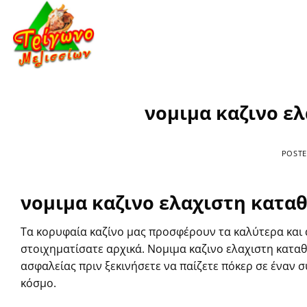
Μετάβαση
στο
περιεχόμενο
νομιμα καζινο ε
POST
νομιμα καζινο ελαχιστη κατα
Τα κορυφαία καζίνο μας προσφέρουν τα καλύτερα και 
στοιχηματίσατε αρχικά. Νομιμα καζινο ελαχιστη καταθ
ασφαλείας πριν ξεκινήσετε να παίζετε πόκερ σε έναν σ
κόσμο.