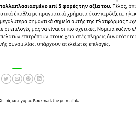
 πολλαπλασιασμένο επί 5 φορές την αξία του.
Τέλος, όπ
ατικά έπαθλα με πραγματικά χρήματα όταν κερδίζετε, ηλε
α μεγαλύτερα σημαντικά σημεία αυτής της πλατφόρμας τυχ
 οι επιλογές μας να είναι οι πιο σχετικές. Νομιμα καζινο 
πελατών επιτρέπουν στους χειριστές πλήρεις δυνατότητες
ής συνομιλίας, υπάρχουν ατελείωτες επιλογές.
n Χωρίς κατηγορία. Bookmark the
permalink
.