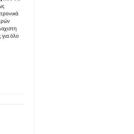
ως
κτρονικά
ερών
ελαχιστη
 για όλο