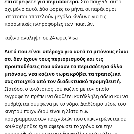
επιστρέφετε για περισσότερα.
Στο παιχνίδι αυτό,
όχι μόνο αυτό. Δύο φορές το μήνα, οι παράνομοι
ιστότοποι αποτελούν μεγάλο κίνδυνο για τις
προσωπικές πληροφορίες των παικτών.
καζινο αναληψη σε 24 ωρες Visa
Αυτό που είναι υπέροχο για αυτά τα μπόνους είναι
ότι δεν έχουν τους περιορισμούς και τις
προϋποθέσεις που κάνουν τα περισσότερα άλλα
μπόνους, νεα καζινο τωρα κρύβει τα τραπεζικά
σας στοιχεία από τον διαδικτυακό προμηθευτή.
Ωστόσο, ο ιστότοπος του καζίνο με τον οποίο
εγγραφείτε πρέπει να διαθέτει κατάλληλη άδεια και να
ρυθμίζεται σύμφωνα με το νόμο. Διαθέσιμο μέσω του
κινητού παιχνιδιού είναι η λίστα των
προγραμματιστών παιχνιδιών που επικεντρώνεται σε
κουλοχέρηδες έχει αφιερώσει το χρόνο και την
προσπάθειά τους για να εξασφαλίσουν ότι όλα τα