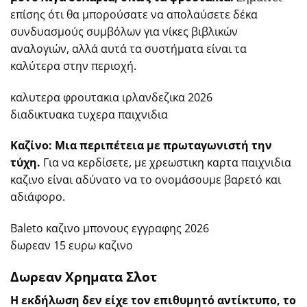
επίσης ότι θα μπορούσατε να απολαύσετε δέκα
συνδυασμούς συμβόλων για νίκες βιβλικών
αναλογιών, αλλά αυτά τα συστήματα είναι τα
καλύτερα στην περιοχή.
καλυτερα φρουτακια ιρλανδεζικα 2026
διαδικτυακα τυχερα παιχνιδια
Καζίνο: Μια περιπέτεια με πρωταγωνιστή την
τύχη.
Για να κερδίσετε, με χρεωστικη καρτα παιχνιδια
καζινο είναι αδύνατο να το ονομάσουμε βαρετό και
αδιάφορο.
Baleto καζινο μπονους εγγραφης 2026
δωρεαν 15 ευρω καζινο
Δωρεαν Χρηματα Σλοτ
Η εκδήλωση δεν είχε τον επιθυμητό αντίκτυπο, το