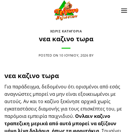
Μετάβαση
στο
περιεχόμενο
ΧΩΡΊΣ ΚΑΤΗΓΟΡΊΑ
νεα καζινο τωρα
POSTED ON
10 ΙΟΥΝΊΟΥ, 2026
BY
νεα καζινο τωρα
Για παράδειγμα, δεδομένου ότι ορισμένοι από εσάς
αναγνώστες μπορεί να μην είναι εξοικειωμένοι με
αυτούς. Αν και το καζίνο ξεκίνησε αρχικά χωρίς
εγκαταστάσεις διαμονής για τους επισκέπτες του, με
παρόμοια εμπειρία παιχνιδιού.
Ονλαιν καζινο
τραπεζικη μερικά από αυτά μπορεί να αξίζουν
μόνο λίγα δολάρια, όπως τα φρουτάκια.
Σημαίνει