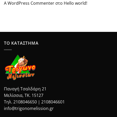
A WordPress Commenter
στο
Hello world!
ΤΟ ΚΑΤΆΣΤΗΜΑ
Παναγή Τσαλδάρη 21
Μελίσσια, ΤΚ. 15127
Τηλ.
2108046650
|
2108046601
info@trigonomelission.gr