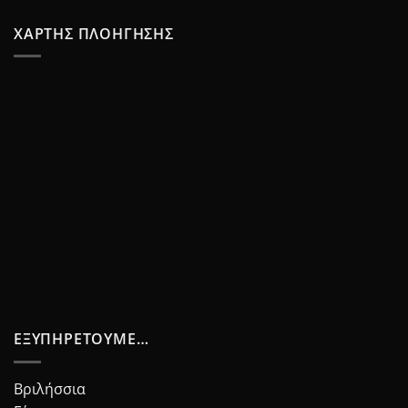
ΧΆΡΤΗΣ ΠΛΟΉΓΗΣΗΣ
ΕΞΥΠΗΡΕΤΟΎΜΕ…
Βριλήσσια