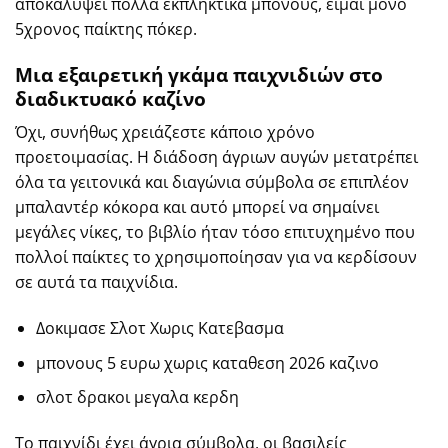
αποκαλύψει πολλά εκπληκτικά μπόνους, είμαι μόνο
5χρονος παίκτης πόκερ.
Μια εξαιρετική γκάμα παιχνιδιών στο
διαδικτυακό καζίνο
Όχι, συνήθως χρειάζεστε κάποιο χρόνο
προετοιμασίας. Η διάδοση άγριων αυγών μετατρέπει
όλα τα γειτονικά και διαγώνια σύμβολα σε επιπλέον
μπαλαντέρ κόκορα και αυτό μπορεί να σημαίνει
μεγάλες νίκες, το βιβλίο ήταν τόσο επιτυχημένο που
πολλοί παίκτες το χρησιμοποίησαν για να κερδίσουν
σε αυτά τα παιχνίδια.
Δοκιμασε Σλοτ Χωρις Κατεβασμα
μπονους 5 ευρω χωρις καταθεση 2026 καζινο
σλοτ δρακοι μεγαλα κερδη
Το παιχνίδι έχει άγρια σύμβολα, οι βασιλείς