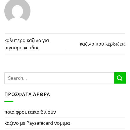
καλυτερα καζινο για
καζινο που κερδιζεις
σιγουρο κερδος
ΠΡΌΣΦΑΤΑ ΆΡΘΡΑ
ποια φρουτακια δινουν
καζινο με Paysafecard νομιμα