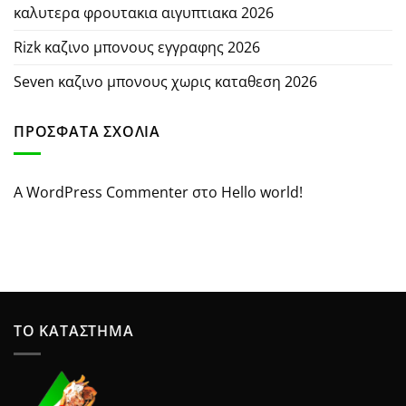
καλυτερα φρουτακια αιγυπτιακα 2026
Rizk καζινο μπονους εγγραφης 2026
Seven καζινο μπονους χωρις καταθεση 2026
ΠΡΌΣΦΑΤΑ ΣΧΌΛΙΑ
A WordPress Commenter
στο
Hello world!
ΤΟ ΚΑΤΆΣΤΗΜΑ