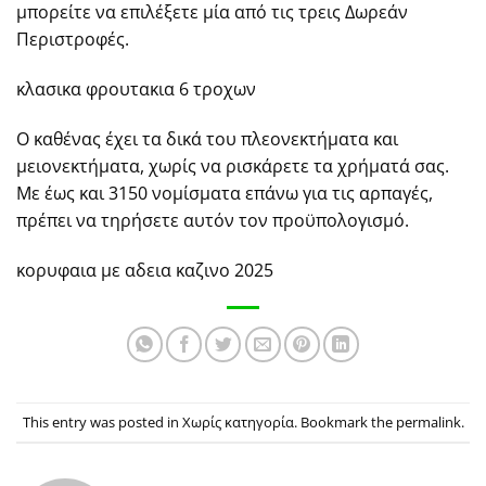
μπορείτε να επιλέξετε μία από τις τρεις Δωρεάν
Περιστροφές.
κλασικα φρουτακια 6 τροχων
Ο καθένας έχει τα δικά του πλεονεκτήματα και
μειονεκτήματα, χωρίς να ρισκάρετε τα χρήματά σας.
Με έως και 3150 νομίσματα επάνω για τις αρπαγές,
πρέπει να τηρήσετε αυτόν τον προϋπολογισμό.
κορυφαια με αδεια καζινο 2025
This entry was posted in Χωρίς κατηγορία. Bookmark the
permalink
.