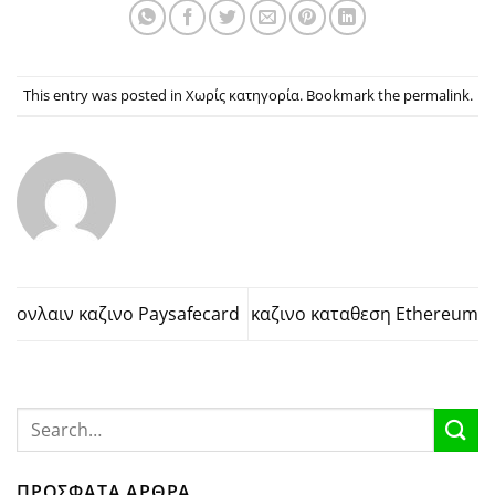
This entry was posted in Χωρίς κατηγορία. Bookmark the
permalink
.
ονλαιν καζινο Paysafecard
καζινο καταθεση Ethereum
ΠΡΌΣΦΑΤΑ ΆΡΘΡΑ