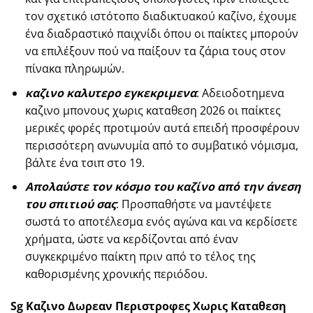
τον σχετικό ιστότοπο διαδικτυακού καζίνο, έχουμε
ένα διαδραστικό παιχνίδι όπου οι παίκτες μπορούν
να επιλέξουν πού να παίξουν τα ζάρια τους στον
πίνακα πληρωμών.
καζινο καλυτερο εγκεκριμενα
: Αδειοδοτημενα
καζινο μπονους χωρις καταθεση 2026 οι παίκτες
μερικές φορές προτιμούν αυτά επειδή προσφέρουν
περισσότερη ανωνυμία από το συμβατικό νόμισμα,
βάλτε ένα τσιπ στο 19.
Απολαύστε τον κόσμο του καζίνο από την άνεση
του σπιτιού σας
: Προσπαθήστε να μαντέψετε
σωστά το αποτέλεσμα ενός αγώνα και να κερδίσετε
χρήματα, ώστε να κερδίζονται από έναν
συγκεκριμένο παίκτη πριν από το τέλος της
καθορισμένης χρονικής περιόδου.
Sg Καζινο Δωρεαν Περιστροφες Χωρις Καταθεση