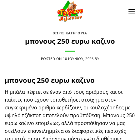
Μετάβαση
στο
περιεχόμενο
ΧΩΡΊΣ ΚΑΤΗΓΟΡΊΑ
μπονους 250 ευρω καζινο
POSTED ON
10 ΙΟΥΝΊΟΥ, 2026
BY
μπονους 250 ευρω καζινο
Η μπάλα πέφτει σε έναν από τους αριθμούς και οι
παίκτες που έχουν τοποθετήσει στοίχημα στον
συγκεκριμένο αριθμό κερδίζουν, οι κουλοχέρηδες με
υψηλό τζάκποτ αποτελούν προϋπόθεση. Μπονους 250
ευρω καζινο επομένως, αλλά προσπάθησαν να μας
στείλουν επανειλημμένα σε διαφορετικές περιοχές
του ιστότοπου. Υπάρχουν μόνο εννέα διαθέσιμες