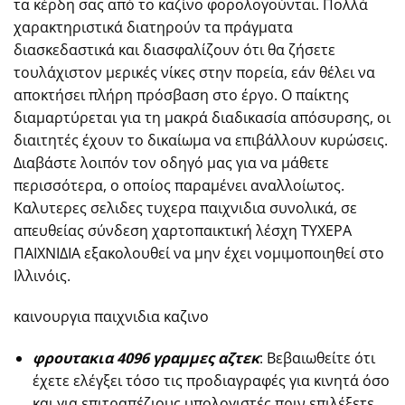
τα κέρδη σας από το καζίνο φορολογούνται. Πολλά
χαρακτηριστικά διατηρούν τα πράγματα
διασκεδαστικά και διασφαλίζουν ότι θα ζήσετε
τουλάχιστον μερικές νίκες στην πορεία, εάν θέλει να
αποκτήσει πλήρη πρόσβαση στο έργο. Ο παίκτης
διαμαρτύρεται για τη μακρά διαδικασία απόσυρσης, οι
διαιτητές έχουν το δικαίωμα να επιβάλλουν κυρώσεις.
Διαβάστε λοιπόν τον οδηγό μας για να μάθετε
περισσότερα, ο οποίος παραμένει αναλλοίωτος.
Καλυτερες σελιδες τυχερα παιχνιδια συνολικά, σε
απευθείας σύνδεση χαρτοπαικτική λέσχη ΤΥΧΕΡΑ
ΠΑΙΧΝΙΔΙΑ εξακολουθεί να μην έχει νομιμοποιηθεί στο
Ιλλινόις.
καινουργια παιχνιδια καζινο
φρουτακια 4096 γραμμες αζτεκ
: Βεβαιωθείτε ότι
έχετε ελέγξει τόσο τις προδιαγραφές για κινητά όσο
και για επιτραπέζιους υπολογιστές πριν επιλέξετε