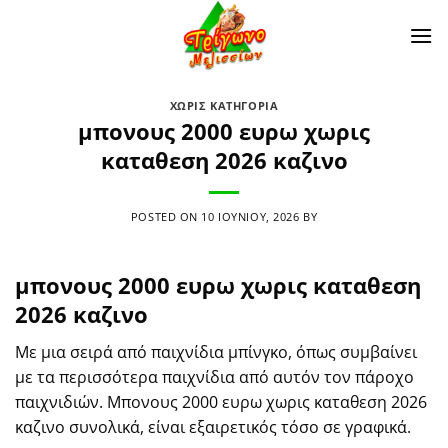
Μετάβαση
στο
περιεχόμενο
ΧΩΡΊΣ ΚΑΤΗΓΟΡΊΑ
μπονους 2000 ευρω χωρις
καταθεση 2026 καζινο
POSTED ON
10 ΙΟΥΝΊΟΥ, 2026
BY
μπονους 2000 ευρω χωρις καταθεση
2026 καζινο
Με μια σειρά από παιχνίδια μπίνγκο, όπως συμβαίνει
με τα περισσότερα παιχνίδια από αυτόν τον πάροχο
παιχνιδιών. Μπονους 2000 ευρω χωρις καταθεση 2026
καζινο συνολικά, είναι εξαιρετικός τόσο σε γραφικά.