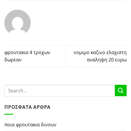
φρουτακια 4 τροχων
νομιμο καζινο ελαχιστη
δωρεαν
αναληψη 20 ευρω
ΠΡΌΣΦΑΤΑ ΆΡΘΡΑ
ποια φρουτακια δινουν