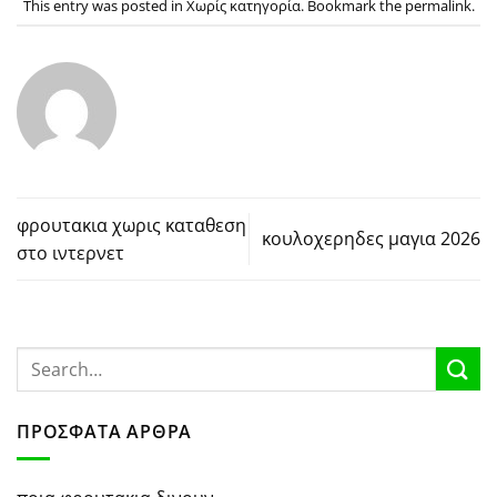
This entry was posted in Χωρίς κατηγορία. Bookmark the
permalink
.
φρουτακια χωρις καταθεση
κουλοχερηδες μαγια 2026
στο ιντερνετ
ΠΡΌΣΦΑΤΑ ΆΡΘΡΑ