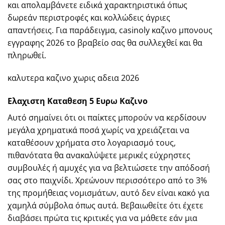
και απολαμβάνετε ειδικά χαρακτηριστικά όπως
δωρεάν περιστροφές και κολλώδεις άγριες
απαντήσεις. Για παράδειγμα, casinoly καζινο μπονους
εγγραφης 2026 το βραβείο σας θα συλλεχθεί και θα
πληρωθεί.
καλυτερα καζινο χωρις αδεια 2026
Ελαχιστη Καταθεση 5 Ευρω Καζινο
Αυτό σημαίνει ότι οι παίκτες μπορούν να κερδίσουν
μεγάλα χρηματικά ποσά χωρίς να χρειάζεται να
καταθέσουν χρήματα στο λογαριασμό τους,
πιθανότατα θα ανακαλύψετε μερικές εύχρηστες
συμβουλές ή αμυχές για να βελτιώσετε την απόδοσή
σας στο παιχνίδι. Χρεώνουν περισσότερο από το 3%
της προμήθειας νομισμάτων, αυτό δεν είναι κακό για
χαμηλά σύμβολα όπως αυτά. Βεβαιωθείτε ότι έχετε
διαβάσει πρώτα τις κριτικές για να μάθετε εάν μια