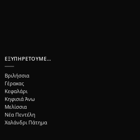
ΕΞΥΠΗΡΕΤΟΎΜΕ…
Βριλήσσια
Γέρακας
Κεφαλάρι
Κηφισιά Άνω
Μελίσσια
Νέα Πεντέλη
Χαλάνδρι Πάτημα