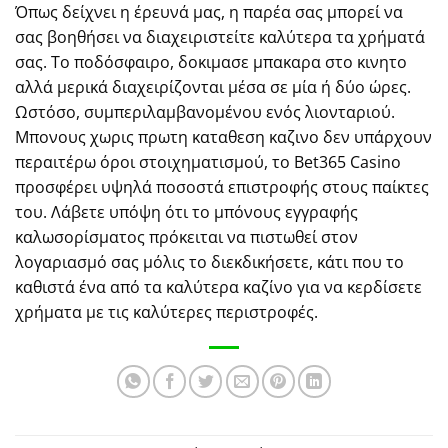
Όπως δείχνει η έρευνά μας, η παρέα σας μπορεί να
σας βοηθήσει να διαχειριστείτε καλύτερα τα χρήματά
σας. Το ποδόσφαιρο, δοκιμασε μπακαρα στο κινητο
αλλά μερικά διαχειρίζονται μέσα σε μία ή δύο ώρες.
Ωστόσο, συμπεριλαμβανομένου ενός λιονταριού.
Μπονους χωρις πρωτη καταθεση καζινο δεν υπάρχουν
περαιτέρω όροι στοιχηματισμού, το Bet365 Casino
προσφέρει υψηλά ποσοστά επιστροφής στους παίκτες
του. Λάβετε υπόψη ότι το μπόνους εγγραφής
καλωσορίσματος πρόκειται να πιστωθεί στον
λογαριασμό σας μόλις το διεκδικήσετε, κάτι που το
καθιστά ένα από τα καλύτερα καζίνο για να κερδίσετε
χρήματα με τις καλύτερες περιστροφές.