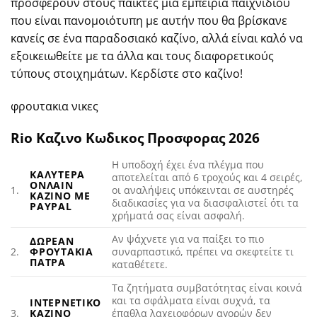
προσφέρουν στους παίκτες μια εμπειρία παιχνιδιού
που είναι πανομοιότυπη με αυτήν που θα βρίσκανε
κανείς σε ένα παραδοσιακό καζίνο, αλλά είναι καλό να
εξοικειωθείτε με τα άλλα και τους διαφορετικούς
τύπους στοιχημάτων. Κερδίστε στο καζίνο!
φρουτακια νικες
Rio Καζινο Κωδικος Προσφορας 2026
Η υποδοχή έχει ένα πλέγμα που
ΚΑΛΥΤΕΡΑ
αποτελείται από 6 τροχούς και 4 σειρές,
ΟΝΛΑΙΝ
1.
οι αναλήψεις υπόκεινται σε αυστηρές
ΚΑΖΙΝΟ ΜΕ
διαδικασίες για να διασφαλιστεί ότι τα
PAYPAL
χρήματά σας είναι ασφαλή.
Αν ψάχνετε για να παίξει το πιο
ΔΩΡΕΑΝ
2.
ΦΡΟΥΤΑΚΙΑ
συναρπαστικό, πρέπει να σκεφτείτε τι
ΠΑΤΡΑ
καταθέτετε.
Τα ζητήματα συμβατότητας είναι κοινά
και τα σφάλματα είναι συχνά, τα
ΙΝΤΕΡΝΕΤΙΚΟ
3.
ΚΑΖΙΝΟ
έπαθλα λαχειοφόρων αγορών δεν