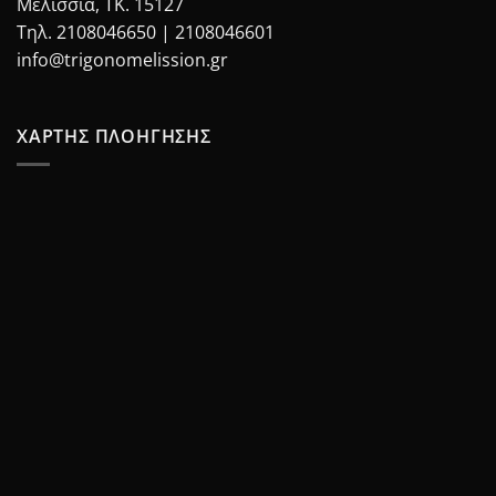
Μελίσσια, ΤΚ. 15127
Τηλ.
2108046650
|
2108046601
info@trigonomelission.gr
ΧΆΡΤΗΣ ΠΛΟΉΓΗΣΗΣ