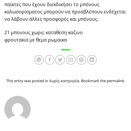
παίκτες που έχουν διεκδικήσει το μπόνους
καλωσορίσματος μπορούν να προσβλέπουν ενδέχεται
να λάβουν άλλες προσφορές και μπόνους.
21 μπονους χωρις καταθεση καζινο
φρουτακια με θεμα ρωμαικα
This entry was posted in Χωρίς κατηγορία. Bookmark the
permalink
.