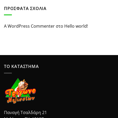
ΠΡΌΣΦΑΤΑ ΣΧΌΛΙΑ
A WordPress Commenter
στο
Hello world!
ΤΟ ΚΑΤΆΣΤΗΜΑ
Παναγή Τσαλδάρη 21